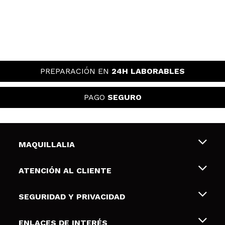
PREPARACIÓN EN
24H LABORABLES
PAGO
SEGURO
MAQUILLALIA
Sobre nosotros
ATENCIÓN AL CLIENTE
Empleo
Envíos y devoluciones
SEGURIDAD Y PRIVACIDAD
Tarjetas de Regalo
Desistimiento / Devoluciones
Terminos y condiciones de uso
ENLACES DE INTERÉS
Formas de pago