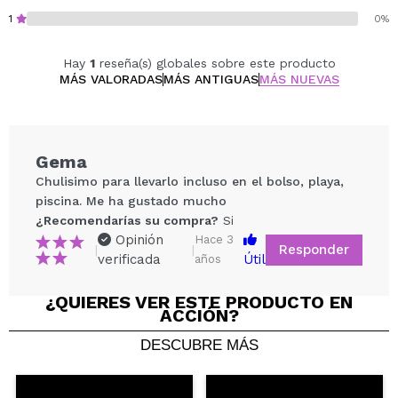
1
0%
Hay
1
reseña(s) globales sobre este producto
MÁS VALORADAS
MÁS ANTIGUAS
MÁS NUEVAS
Gema
Chulisimo para llevarlo incluso en el bolso, playa,
piscina. Me ha gustado mucho
¿Recomendarías su compra?
Si
Opinión
Hace 3
Responder
|
|
verificada
Útil
años
¿QUIERES VER ESTE PRODUCTO EN
ACCIÓN?
Compartir un vídeo o una foto
DESCUBRE MÁS
Tu vídeo podría ser el primero. Imagínatelo...