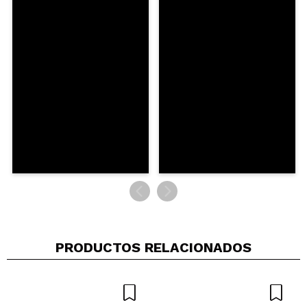
¿Recomendarías su compra?
Si
No
5/5
ENVIAR
PRODUCTOS RELACIONADOS