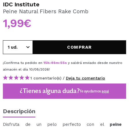
QUIERO REGISTRARME
IDC Institute
Peine Natural Fibers Rake Comb
Al crear una cuenta en Maquillalia.com podrás realizar
tus compras rápidamente, revisar el estado de tus
1,99€
pedidos y consultar tus operaciones anteriores.
CREAR CUENTA
COMPRAR
¡Confirma tu pedido en
15
h
:
46
m
:
55
s
y saldrá enviado desde nuestro
almacén
el día 10/08/2026
!
1 comentario(s) /
Deja tu comentario
¿Tienes alguna duda?
Te ayudamos
aquí
Descripción
Disfruta de un pelo perfecto con el
peine