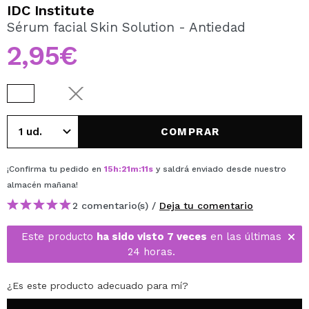
QUIERO REGISTRARME
IDC Institute
Sérum facial Skin Solution - Antiedad
Al crear una cuenta en Maquillalia.com podrás realizar
tus compras rápidamente, revisar el estado de tus
2,95€
pedidos y consultar tus operaciones anteriores.
CREAR CUENTA
COMPRAR
¡Confirma tu pedido en
15
h
:
21
m
:
11
s
y saldrá enviado desde nuestro
almacén
mañana
!
2 comentario(s) /
Deja tu comentario
Este producto
ha sido visto 7 veces
en las últimas
24 horas.
¿Es este producto adecuado para mí?