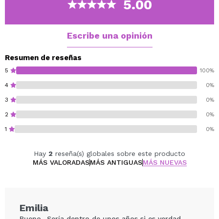
5.00
vitalidad.
Escribe una opinión
Resumen de reseñas
5
100%
4
0%
3
0%
2
0%
1
0%
Hay
2
reseña(s) globales sobre este producto
MÁS VALORADAS
MÁS ANTIGUAS
MÁS NUEVAS
Emilia
Bueno....Sería dentro de unos años si es verdad...