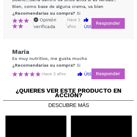
Bien, como base de alguna crema, va bien
¿Recomendarías su compra?
Si
Opinión
Hace 2
Responder
|
|
verificada
Útil
años
Compartir un vídeo o una foto
María
Tu vídeo podría ser el primero. Imagínatelo...
Es muy nutritivo, me gusta mucho
¿Recomendarías su compra?
Si
Responder
Útil
|
Hace 3 años
¿Recomendarías su compra?
Si
No
5/5
¿QUIERES VER ESTE PRODUCTO EN
ACCIÓN?
ENVIAR
DESCUBRE MÁS