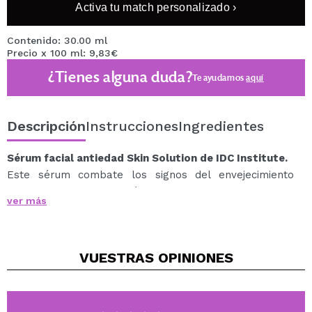
Activa tu match personalizado ›
Contenido: 30.00 ml
Precio x 100 ml: 9,83€
¿Tienes alguna duda?
Te ayudamos
aquí
Descripción
Instrucciones
Ingredientes
Sérum facial antiedad Skin Solution de IDC Institute.
Este sérum combate los signos del envejecimiento
gracias a su formulación: alga codium, extracto de
ver más
levadura FAEX, extractos de frutas, ácido hialurónico y
vitamina E.
Se trata de un cóctel de antioxidantes (vitaminas y
VUESTRAS
OPINIONES
flavonoides) que regeneran la piel y combaten los
signos de la edad, especialmente los causados por
radicales libres.
Tras su uso notarás la piel rejuvenecida y llena de