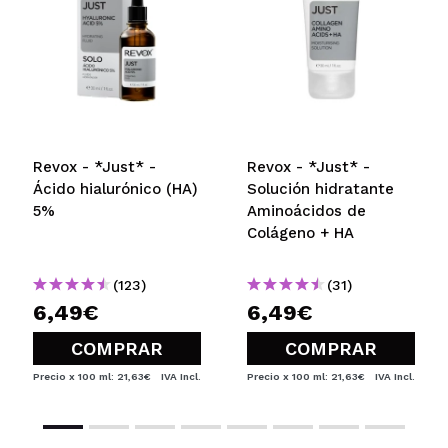
Revox - *Just* -
Revox - *Just* -
Ácido hialurónico (HA)
Solución hidratante
5%
Aminoácidos de
Colágeno + HA
(123)
(31)
6,49€
6,49€
COMPRAR
COMPRAR
Precio x 100 ml: 21,63€
IVA Incl.
Precio x 100 ml: 21,63€
IVA Incl.