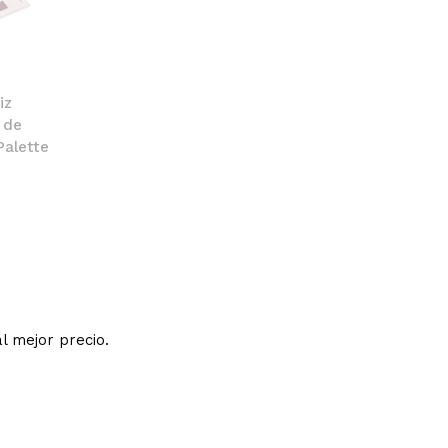
iz
 de
Palette
l mejor precio.