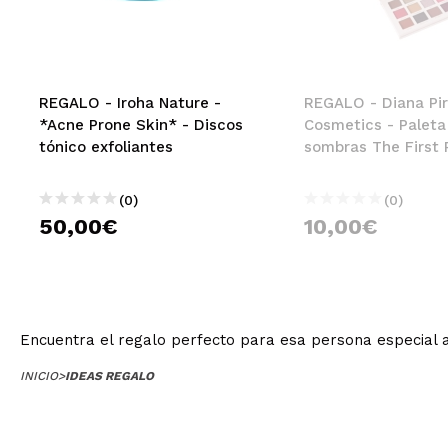
MAQUIFARMA
KOREA ZONE
TRAVEL SIZE
REGALO - Iroha Nature -
REGALO - Diana Pir
*Acne Prone Skin* - Discos
Cosmetics - Paleta
NATURE
tónico exfoliantes
sombras The First 
(0)
(0)
OFERTAS
50,00€
10,00€
OUTLET
¡HAN VUELTO!
PRÓXIMAMENTE
Encuentra el regalo perfecto para esa persona especial a
BLOG
INICIO
>
IDEAS REGALO