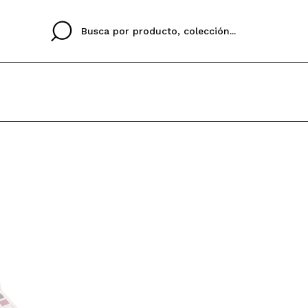
Cristina
Antonia
Ines
No tengo cuenta aqu
U IDIOMA
ez que
Buena experiencia
Muy bien
Spedizi
QUIER
ESPAÑOL
ENGLISH
eriencia
imballa
ajería.
elegan
colori sc
Al crear una cuenta en
rápidamente, revisar e
anteriores.