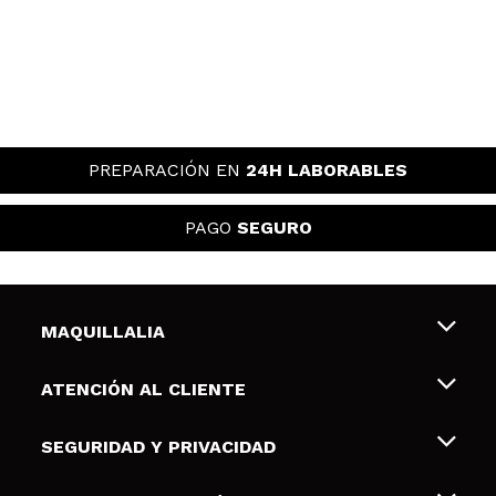
PREPARACIÓN EN
24H LABORABLES
PAGO
SEGURO
MAQUILLALIA
Sobre nosotros
ATENCIÓN AL CLIENTE
Empleo
Envíos y devoluciones
SEGURIDAD Y PRIVACIDAD
Tarjetas de Regalo
Desistimiento / Devoluciones
Terminos y condiciones de uso