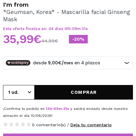
QUIERO REGISTRARME
I'm from
*Geumsan, Korea* - Mascarilla facial Ginseng
Al crear una cuenta en Maquillalia.com podrás realizar
Mask
tus compras rápidamente, revisar el estado de tus
pedidos y consultar tus operaciones anteriores.
Esta oferta finaliza en:
04
días
01
h
:
09
m
:
31
s
35,99€
-20%
44,99€
CREAR CUENTA
COMPRAR
¡Confirma tu pedido en
12
h
:
09
m
:
31
s
y saldrá enviado desde nuestro
almacén
el día 10/08/2026
!
0 comentario(s) /
Deja tu comentario