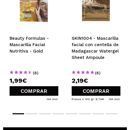
¿Recomendarías su compra?
Si
No
5/5
ENVIAR
Beauty Formulas -
SKIN1004 - Mascarilla
Mascarilla Facial
facial con centella de
Nutritiva - Gold
Madagascar Watergel
Sheet Ampoule
(8)
(6)
1,99€
2,19€
COMPRAR
COMPRAR
IVA Incl.
Precio x 100 gr: 8,76€
IVA Incl.