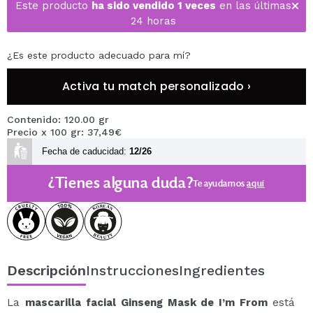
Este producto
ha sido vendido 1 veces
en las últimas
24 horas
¿Es este producto adecuado para mí?
Activa tu match personalizado ›
Contenido: 120.00 gr
Precio x 100 gr: 37,49€
Fecha de caducidad:
12/26
¿Tienes alguna duda?
Te ayudamos
aquí
Descripción
Instrucciones
Ingredientes
La
mascarilla facial Ginseng Mask de I’m From
está