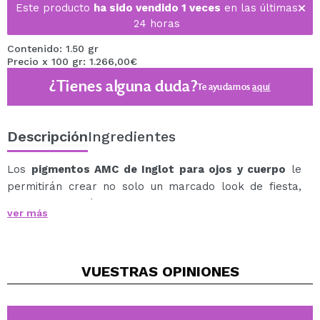
Este producto
ha sido vendido 1 veces
en las últimas
24 horas
Contenido: 1.50 gr
Precio x 100 gr: 1.266,00€
¿Tienes alguna duda?
Te ayudamos
aquí
Descripción
Ingredientes
Los
pigmentos AMC de Inglot para ojos y cuerpo
le
permitirán crear no solo un marcado look de fiesta,
sino que también son estupendos como acento en el
ver más
maquillaje de diario.
Intensamente pigmentados, se difuminan bien y se
mezclan perfectamente con otros productos.
VUESTRAS
OPINIONES
Para aumentar la intensidad del color y conseguir el
mejor efecto, aplíquelos sobre una base de sombra de
ojos.