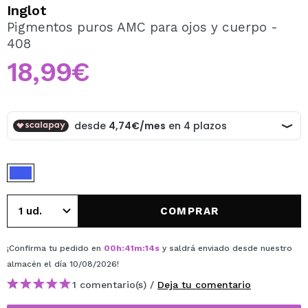
QUIERO REGISTRARME
Inglot
Pigmentos puros AMC para ojos y cuerpo -
Al crear una cuenta en Maquillalia.com podrás realizar
408
tus compras rápidamente, revisar el estado de tus
pedidos y consultar tus operaciones anteriores.
18,99€
CREAR CUENTA
COMPRAR
¡Confirma tu pedido en
00
h
:
41
m
:
14
s
y saldrá enviado desde nuestro
almacén
el día 10/08/2026
!
1 comentario(s) /
Deja tu comentario