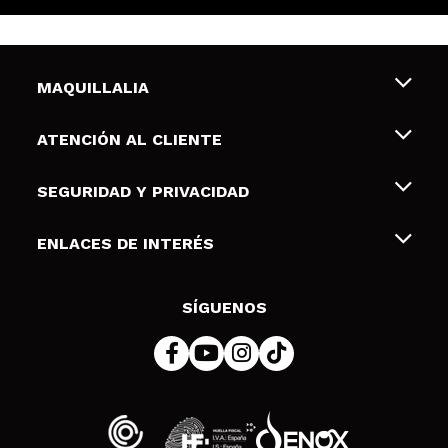
MAQUILLALIA
Sobre nosotros
ATENCIÓN AL CLIENTE
Empleo
Envíos y devoluciones
SEGURIDAD Y PRIVACIDAD
Tarjetas de Regalo
Desistimiento / Devoluciones
Terminos y condiciones de uso
ENLACES DE INTERÉS
Formas de pago
Pólitica de Privacidad
Contacto
Descuento Estudiantes
Política de cookies
SÍGUENOS
Resolución de litigios en línea (ODR)