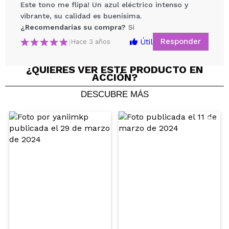
Este tono me flipa! Un azul eléctrico intenso y
vibrante, su calidad es buenísima.
¿Recomendarías su compra?
Si
Responder
Útil
|
Hace 3 años
¿QUIERES VER ESTE PRODUCTO EN
ACCIÓN?
Compartir un vídeo o una foto
DESCUBRE MÁS
Tu vídeo podría ser el primero. Imagínatelo...
¿Recomendarías su compra?
Si
No
5/5
ENVIAR