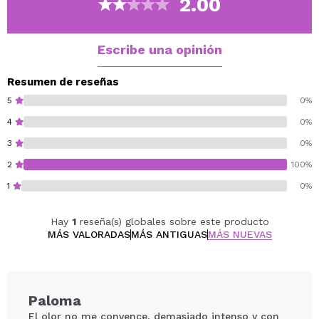
2.00
Una crema todoterreno que cuidará y mantendrá tus
manos jóvenes y sanas.
Escribe una opinión
Resumen de reseñas
5
0%
4
0%
3
0%
2
100%
1
0%
Hay
1
reseña(s) globales sobre este producto
MÁS VALORADAS
MÁS ANTIGUAS
MÁS NUEVAS
Paloma
El olor no me convence, demasiado intenso y con