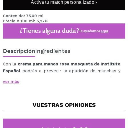
Activa tu match personalizado ›
Contenido: 75.00 ml
Precio x 100 ml: 5,27€
¿Tienes alguna duda?
Te ayudamos
aquí
Descripción
Ingredientes
Con la
crema para manos rosa mosqueta de Instituto
Español
podrás a prevenir la aparición de manchas y
unificar el tono de la piel, gracias a la combinación de
ver más
dos potentes activos: la rosa mosqueta + factor de
protección.
La combinación única de estos ingredientes retrasa los
VUESTRAS
OPINIONES
signos de envejecimiento, mejora las manchas de la
piel y combate los efectos del foto-envejecimiento.
Además, rehidrata la piel seca y disminuye las
cicatrices quirúrgicas y accidentales.