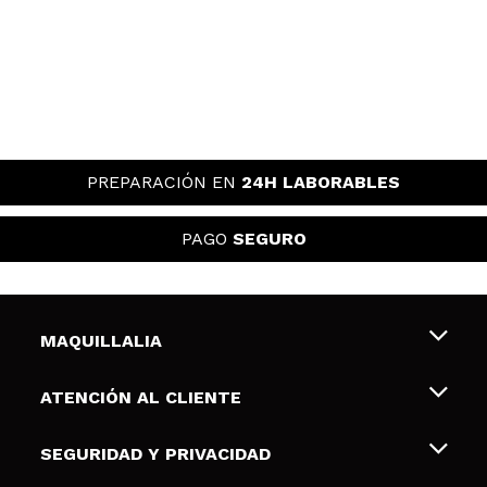
PREPARACIÓN EN
24H LABORABLES
PAGO
SEGURO
MAQUILLALIA
Sobre nosotros
ATENCIÓN AL CLIENTE
Empleo
Envíos y devoluciones
SEGURIDAD Y PRIVACIDAD
Tarjetas de Regalo
Desistimiento / Devoluciones