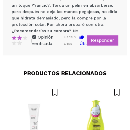
un toque \"rancio\". Tarda un pelín en absorberse,
pero después no deja las manos pegajosas, no diría
que hidrata demasiado, pero la compre por la
protección solar. Por ahora probaré con otra.
¿Recomendarías su compra?
No
Opinión
Hace 2
Responder
|
|
verificada
Útil
años
Compartir un vídeo o una foto
Tu vídeo podría ser el primero. Imagínatelo...
¿Recomendarías su compra?
Si
No
PRODUCTOS RELACIONADOS
5/5
ENVIAR