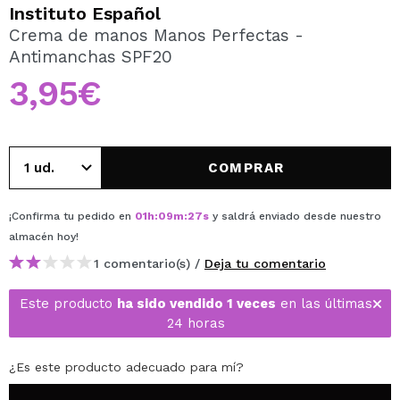
QUIERO REGISTRARME
Instituto Español
Crema de manos Manos Perfectas -
Al crear una cuenta en Maquillalia.com podrás realizar
Antimanchas SPF20
tus compras rápidamente, revisar el estado de tus
pedidos y consultar tus operaciones anteriores.
3,95€
CREAR CUENTA
COMPRAR
¡Confirma tu pedido en
01
h
:
09
m
:
27
s
y saldrá enviado desde nuestro
almacén
hoy
!
1 comentario(s) /
Deja tu comentario
Este producto
ha sido vendido 1 veces
en las últimas
24 horas
¿Es este producto adecuado para mí?