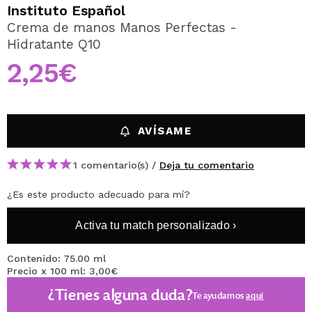
QUIERO REGISTRARME
Instituto Español
Crema de manos Manos Perfectas -
Al crear una cuenta en Maquillalia.com podrás realizar
Hidratante Q10
tus compras rápidamente, revisar el estado de tus
pedidos y consultar tus operaciones anteriores.
2,25€
CREAR CUENTA
AVÍSAME
1 comentario(s) /
Deja tu comentario
¿Es este producto adecuado para mí?
Activa tu match personalizado ›
Contenido: 75.00 ml
Precio x 100 ml: 3,00€
¿Tienes alguna duda?
Te ayudamos
aquí