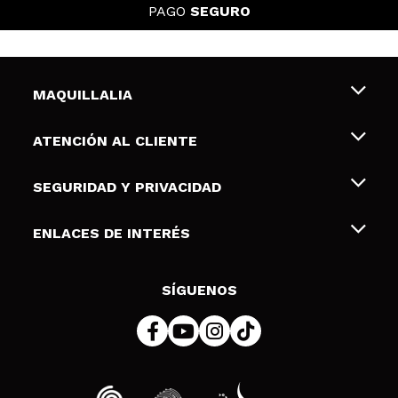
PAGO
SEGURO
MAQUILLALIA
Sobre nosotros
ATENCIÓN AL CLIENTE
Empleo
Envíos y devoluciones
SEGURIDAD Y PRIVACIDAD
Tarjetas de Regalo
Desistimiento / Devoluciones
Terminos y condiciones de uso
ENLACES DE INTERÉS
Formas de pago
Pólitica de Privacidad
Contacto
Descuento Estudiantes
Política de cookies
SÍGUENOS
Resolución de litigios en línea (ODR)