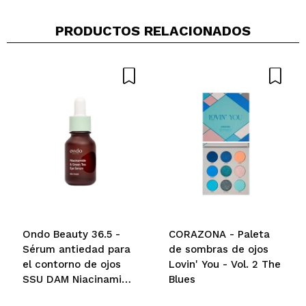
Compartir un vídeo o una foto
PRODUCTOS RELACIONADOS
Tu vídeo podría ser el primero. Imagínatelo...
¿Recomendarías su compra?
Si
No
5/5
ENVIAR
Ondo Beauty 36.5 -
CORAZONA - Paleta
Sérum antiedad para
de sombras de ojos
el contorno de ojos
Lovin' You - Vol. 2 The
SSU DAM Niacinamide
Blues
& Green Tea