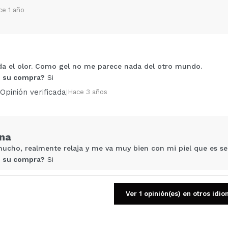
ce 1 año
Compartir un vídeo o una foto
a el olor. Como gel no me parece nada del otro mundo.
Tu vídeo podría ser el primero. Imagínatelo...
 su compra?
Si
Opinión verificada
|
Hace 3 años
5/
compra?
Si
No
AR
ina
cho, realmente relaja y me va muy bien con mi piel que es sens
 su compra?
Si
Opinión verificada
|
Hace 3 años
Ver 1 opinión(es) en otros idi
s Ángeles