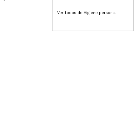
4,49€
4
epetire seguro!!!!
Ver todos de Higiene personal
Responder
Útil