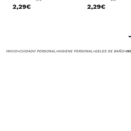
Laura
2,29€
2,29€
Una pasada este 
¿Recomendarías
|
INICIO
>
CUIDADO PERSONAL
>
HIGIENE PERSONAL
>
GELES DE BAÑO
>
IN