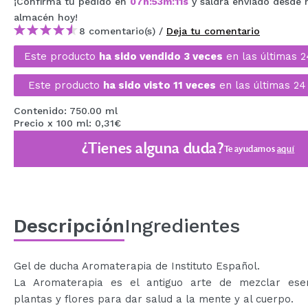
¡Confirma tu pedido en
07
h
:
53
m
:
11
s
y saldrá enviado desde 
MAQUIFARMA
almacén
hoy
!
8 comentario(s) /
Deja tu comentario
KOREA ZONE
Este producto
ha sido vendido 3 veces
en las últimas 2
TRAVEL SIZE
Este producto
ha sido visto 11 veces
en las últimas 24
NATURE
Contenido: 750.00 ml
Precio x 100 ml: 0,31€
OFERTAS
¿Tienes alguna duda?
Te ayudamos
aquí
OUTLET
¡HAN VUELTO!
PRÓXIMAMENTE
Descripción
Ingredientes
BLOG
Gel de ducha Aromaterapia de Instituto Español.
La Aromaterapia es el antiguo arte de mezclar ese
plantas y flores para dar salud a la mente y al cuerpo.