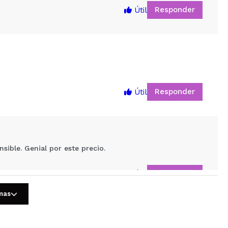
Responder
Útil
Responder
Útil
5
ible. Genial por este precio.
Responder
Útil
omas