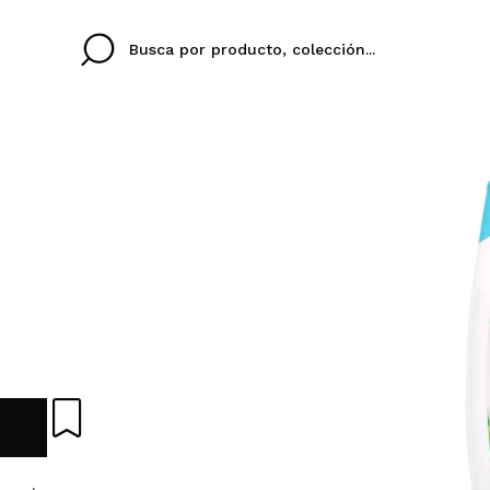
Cristina
Antonia
Ines
No tengo cuenta aqu
U IDIOMA
ez que
Buena experiencia
Muy bien
Spedizi
QUIER
ESPAÑOL
ENGLISH
eriencia
imballa
ajería.
elegan
colori sc
Al crear una cuenta en
rápidamente, revisar e
anteriores.