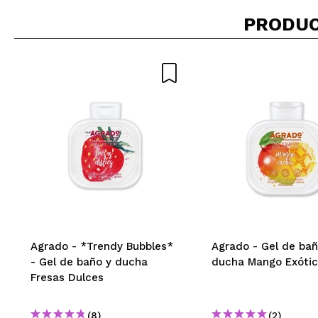
El olor es genial
¿Recomendarías
PRODUC
|
Alicia
Me ha gustado t
¿Recomendarías
|
Vanessa
tiene un olor ba
Agrado - *Trendy Bubbles*
Agrado - Gel de bañ
¿Recomendarías
- Gel de baño y ducha
ducha Mango Exóti
|
Ha
Fresas Dulces
(8)
(2)