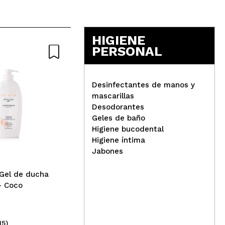
Responder
Útil
HIGIENE
PERSONAL
Nat
Desinfectantes de manos y
mascarillas
Desodorantes
Responder
Útil
Ziaja - *Baltic Home Spa* -
Geles de baño
Gel de ducha y champú 3
Oma
Higiene bucodental
en 1 - Vitality
duc
Higiene íntima
y a
Jabones
 Gel de ducha
- Coco
Responder
Útil
15)
(5)