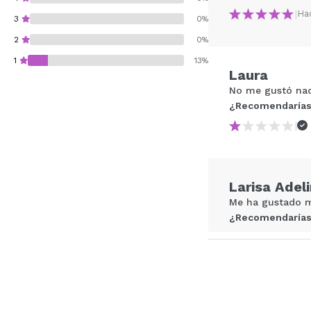
|
Ha
3
0%
2
0%
1
13%
Laura
No me gustó nad
¿Recomendarías
|
¿Recomendarías su 
ENVI
Larisa Adel
Me ha gustado mu
¿Recomendarías
|
Maria de lo