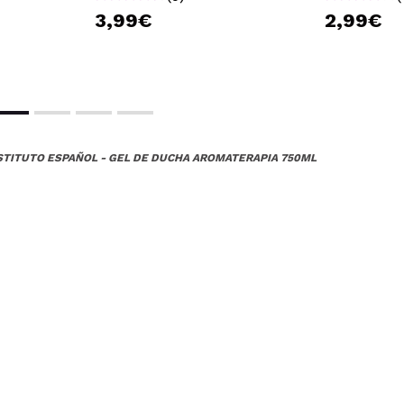
3,99€
2,99€
gel... Mucha espuma, suavidad en la piel y un olor estupendo.. R
 su compra?
Si
Opinión verificada
|
Hace 5 años
STITUTO ESPAÑOL - GEL DE DUCHA AROMATERAPIA 750ML