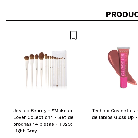
PRODUC
juani
cumple su funció
¿Recomendarías
|
Ha
Jessup Beauty - *Makeup
Technic Cosmetics - 
Lover Collection* - Set de
de labios Gloss Up -
brochas 14 piezas - T329:
Light Gray