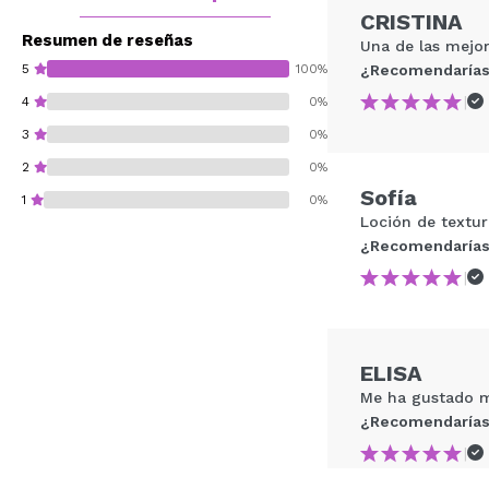
CRISTINA
Resumen de reseñas
Una de las mejor
5
100%
¿Recomendarías
|
4
0%
3
0%
2
0%
Sofía
1
0%
Loción de textura
¿Recomendarías
|
¿Recomendarías su 
ELISA
ENVI
Me ha gustado mu
¿Recomendarías
|