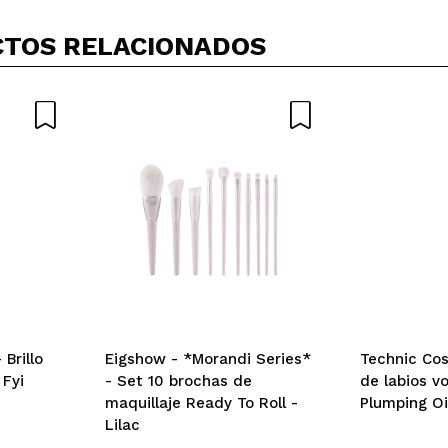
TOS RELACIONADOS
n de hidratar y además el envase es grande y con el dosificado
 su compra?
Si
ce 5 años
Brillo
Eigshow - *Morandi Series*
Technic Cos
 Fyi
- Set 10 brochas de
de labios v
maquillaje Ready To Roll -
Plumping Oi
Lilac