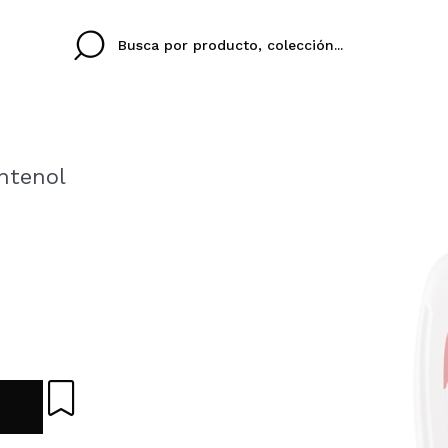
ntenol
Cristina
Antonia
Ines
No tengo cuenta aqu
U IDIOMA
ez que
Buena experiencia
Muy bien
Spedizi
QUIER
ESPAÑOL
ENGLISH
eriencia
imballa
ajería.
elegan
colori sc
Al crear una cuenta en
rápidamente, revisar e
anteriores.