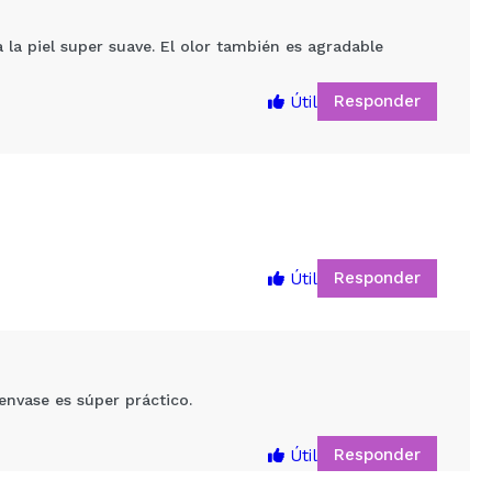
la piel super suave. El olor también es agradable
Responder
Útil
Responder
Útil
5
envase es súper práctico.
Responder
Útil