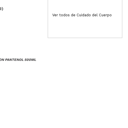
3)
(4)
35,00€
4
Ver todos de Cuidado del Cuerpo
CON PANTENOL 500ML