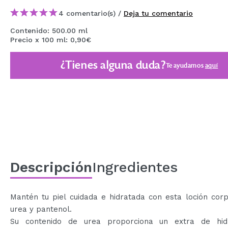
MAQUIFARMA
4 comentario(s) /
Deja tu comentario
KOREA ZONE
Contenido: 500.00 ml
Precio x 100 ml: 0,90€
TRAVEL SIZE
¿Tienes alguna duda?
Te ayudamos
aquí
NATURE
OFERTAS
OUTLET
¡HAN VUELTO!
PRÓXIMAMENTE
Descripción
Ingredientes
BLOG
Mantén tu piel cuidada e hidratada con esta loción cor
urea y pantenol.
Su contenido de urea proporciona un extra de hidr