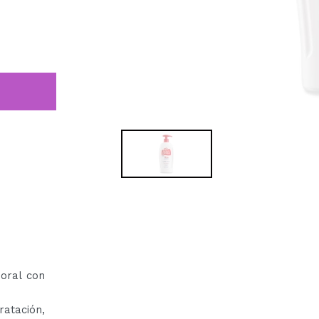
poral con
atación,