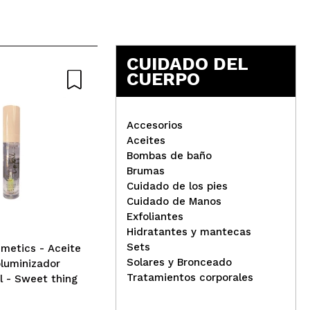
r muy facil de usar
CUIDADO DEL
CUERPO
Responder
Útil
Accesorios
Aceites
Bombas de baño
Cla
Brumas
Danessa Myricks Beauty -
sem
Cuidado de los pies
Yummy Skin Blurring Balm
707
Cuidado de Manos
Powder Flushed - Jubilee
Exfoliantes
Hidratantes y mantecas
Sets
metics - Aceite
Solares y Bronceado
oluminizador
Tratamientos corporales
l - Sweet thing