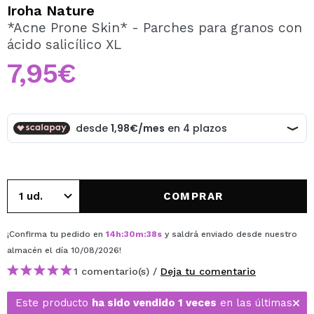
QUIERO REGISTRARME
Iroha Nature
*Acne Prone Skin* - Parches para granos con
Al crear una cuenta en Maquillalia.com podrás realizar
ácido salicílico XL
tus compras rápidamente, revisar el estado de tus
pedidos y consultar tus operaciones anteriores.
7,95€
CREAR CUENTA
COMPRAR
¡Confirma tu pedido en
14
h
:
30
m
:
38
s
y saldrá enviado desde nuestro
almacén
el día 10/08/2026
!
1 comentario(s) /
Deja tu comentario
Este producto
ha sido vendido 1 veces
en las últimas