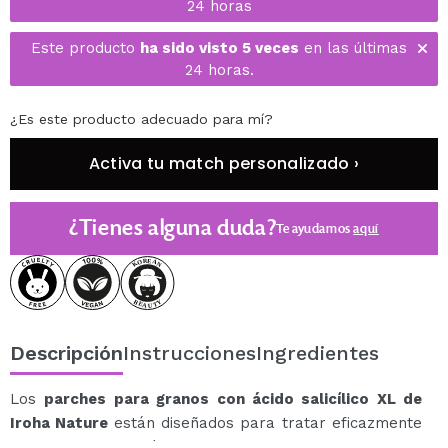
24 horas
Este producto
ha sido visto 5 veces
en las últimas
24 horas.
¿Es este producto adecuado para mí?
Activa tu match personalizado ›
¿Tienes alguna duda?
Te ayudamos
aquí
Descripción
Instrucciones
Ingredientes
Los
parches para granos con ácido salicílico XL de
Iroha Nature
están diseñados para tratar eficazmente
los brotes de acné en el rostro y cuerpo, incluyendo