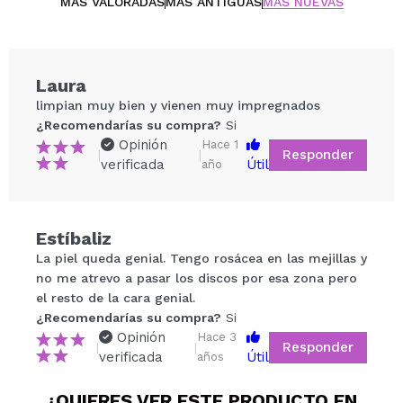
Vegan.
MÁS VALORADAS
MÁS ANTIGUAS
MÁS NUEVAS
Cruelty free.
Laura
limpian muy bien y vienen muy impregnados
¿Recomendarías su compra?
Si
Opinión
Hace 1
Responder
|
|
verificada
Útil
año
Estíbaliz
Compartir un vídeo o una foto
La piel queda genial. Tengo rosácea en las mejillas y
Tu vídeo podría ser el primero. Imagínatelo...
no me atrevo a pasar los discos por esa zona pero
el resto de la cara genial.
¿Recomendarías su compra?
Si
¿Recomendarías su compra?
Si
No
Opinión
Hace 3
Responder
|
|
5/5
verificada
Útil
años
¿QUIERES VER ESTE PRODUCTO EN
ENVIAR