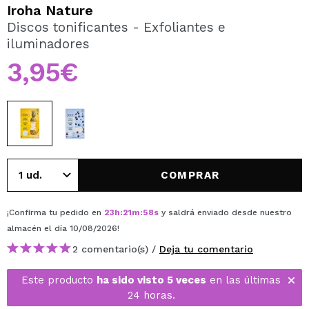
QUIERO REGISTRARME
Iroha Nature
Discos tonificantes - Exfoliantes e
Al crear una cuenta en Maquillalia.com podrás realizar
iluminadores
tus compras rápidamente, revisar el estado de tus
pedidos y consultar tus operaciones anteriores.
3,95€
CREAR CUENTA
COMPRAR
¡Confirma tu pedido en
23
h
:
21
m
:
58
s
y saldrá enviado desde nuestro
almacén
el día 10/08/2026
!
2 comentario(s) /
Deja tu comentario
Este producto
ha sido visto 5 veces
en las últimas
24 horas.