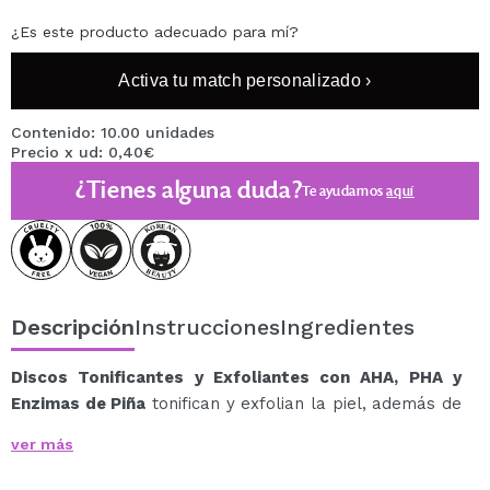
¿Es este producto adecuado para mí?
Activa tu match personalizado ›
Contenido: 10.00 unidades
Precio x ud: 0,40€
¿Tienes alguna duda?
Te ayudamos
aquí
Descripción
Instrucciones
Ingredientes
Discos Tonificantes y Exfoliantes con AHA, PHA y
Enzimas de Piña
tonifican y exfolian la piel, además de
corregir las imperfecciones, minimizar los poros e
ver más
iluminar la piel del rostro. Suavizan e hidratan la piel.
Entre sus activos principales se encuentra el enzima de