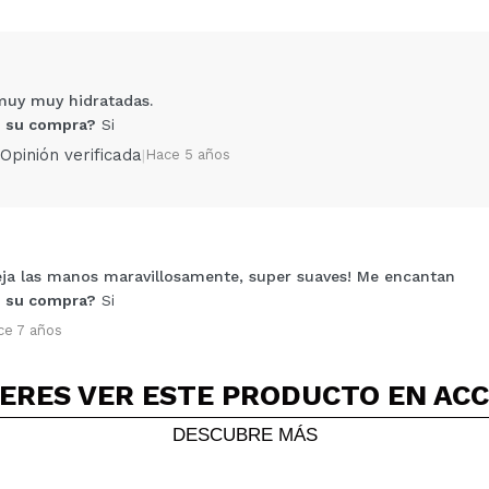
muy muy hidratadas.
 su compra?
Si
Opinión verificada
|
Hace 5 años
eja las manos maravillosamente, super suaves! Me encantan
Compartir un vídeo o una foto
 su compra?
Si
Tu vídeo podría ser el primero. Imagínatelo...
ce 7 años
5/
compra?
Si
No
ERES VER ESTE PRODUCTO EN AC
AR
DESCUBRE MÁS