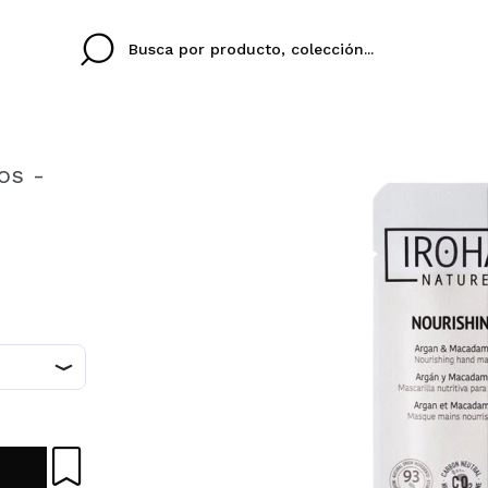
os -
Cristina
Antonia
Ines
No tengo cuenta aqu
NA TU IDIOMA
ez que
Buena experiencia
Muy bien
Spedizi
QUIER
ES
eriencia
imballa
ajería.
elegan
colori sc
Al crear una cuenta en
rápidamente, revisar e
anteriores.