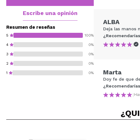
Escribe una opinión
ALBA
Resumen de reseñas
Deja las manos 
5
100%
¿Recomendarías
|
4
0%
3
0%
2
0%
Marta
1
0%
Doy fe de que d
¿Recomendarías
|
Ha
¿Recomendarías su 
¿QUI
ENVI