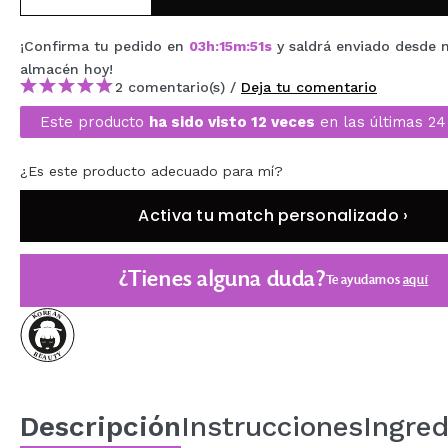
MAQUIFARMA
¡Confirma tu pedido en
03
h
:
15
m
:
50
s
y saldrá enviado desde 
KOREA ZONE
almacén
hoy
!
2 comentario(s) /
Deja tu comentario
TRAVEL SIZE
Este producto
ha sido visto 12 veces
en las últimas 24
NATURE
¿Es este producto adecuado para mí?
OFERTAS
Activa tu match personalizado ›
OUTLET
¿Tienes alguna duda?
Te ayudamos
aquí
¡HAN VUELTO!
PRÓXIMAMENTE
BLOG
Descripción
Instrucciones
Ingred