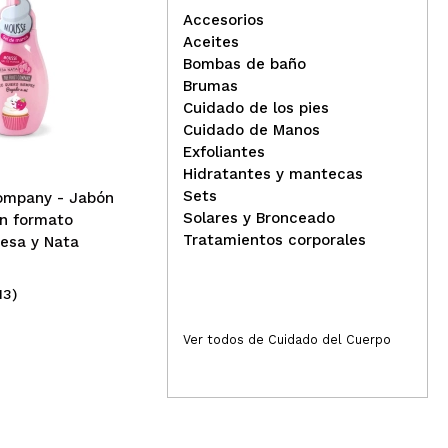
Accesorios
Aceites
Esta
05
d
Bombas de baño
IDC Institute - Jabón de
Nac
Brumas
manos Candy - Strawberry
Ace
Cuidado de los pies
Ilu
Cuidado de Manos
Exfoliantes
Hidratantes y mantecas
Sets
Company - Jabón
Solares y Bronceado
n formato
Tratamientos corporales
esa y Nata
13)
(2)
2,99€
3,
Ver todos de Cuidado del Cuerpo