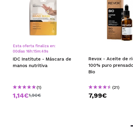
Esta oferta finaliza en:
00
días
16
h
:
15
m
:
48
s
Revox - Aceite de ri
IDC Institute - Máscara de
100% puro prensado 
manos nutritiva
Bio
(1)
(21)
1,14€
7,99€
1,90€