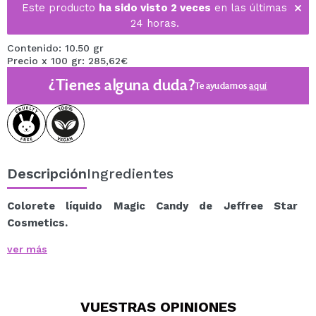
Este producto
ha sido visto 2 veces
en las últimas
24 horas.
Contenido: 10.50 gr
Precio x 100 gr: 285,62€
¿Tienes alguna duda?
Te ayudamos
aquí
Descripción
Ingredientes
Colorete líquido Magic Candy de Jeffree Star
Cosmetics.
Dale a tu piel un toque de color saludable con este
ver más
ideal colorete líquido.
Esta deliciosa fórmula altamente pigmentada se funde
sin esfuerzo en tu piel dándote ese tono de color
VUESTRAS
OPINIONES
perfecto.