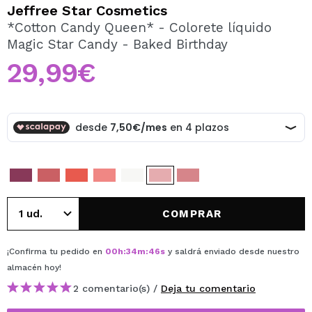
QUIERO REGISTRARME
Jeffree Star Cosmetics
*Cotton Candy Queen* - Colorete líquido
Al crear una cuenta en Maquillalia.com podrás realizar
Magic Star Candy - Baked Birthday
tus compras rápidamente, revisar el estado de tus
pedidos y consultar tus operaciones anteriores.
29,99€
CREAR CUENTA
COMPRAR
¡Confirma tu pedido en
00
h
:
34
m
:
46
s
y saldrá enviado desde nuestro
almacén
hoy
!
2 comentario(s) /
Deja tu comentario