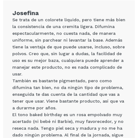
Josefina
Se trata de un colorete liquido, pero tiene más bien
la consistencia de una cremita ligera. Difumina
espectacularmente, no cuesta nada, de manera
uniforme, sin parchear ni levantar la base. Además
tiene la ventaja de que puede usarse, incluso, sobre
polvos. Creo que, sin lugar a dudas, la facilidad de
uso es su mejor baza, cualquiera puede aprender a
manejar este producto, no es nada complicado de
Compartir un vídeo o una foto
usar.
Tu vídeo podría ser el primero. Imagínatelo...
También es bastante pigmentado, pero como
difumina tan bien, no da ningún tipo de problema,
enseguida te das cuenta de la cantidad que vas a
¿Recomendarías su compra?
Si
No
tener que usar. Viene bastante producto, así que va
5/5
a durarme por años.
El tono baked birthday es un rosa empolvado muy
ENVIAR
acertado (ni bebé ni Barbie), muy favorecedor, y no
reseca nada. Tengo piel seca y madura y no me ha
dado ningún problema. Al final de la jornada, sigue