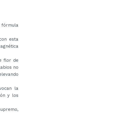
a fórmula
con esta
magnética
e flor de
labios no
 elevando
vocan la
ión y los
supremo,