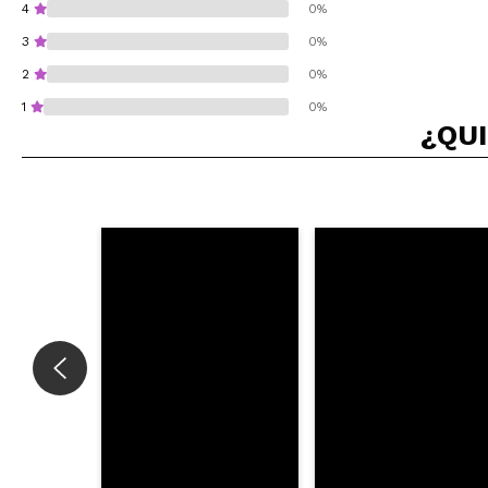
4
0%
3
0%
2
0%
1
0%
¿QUI
¿Recomendarías su 
ENVI