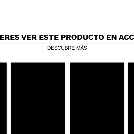
ERES VER ESTE PRODUCTO EN AC
Compartir un vídeo o una foto
Tu vídeo podría ser el primero. Imagínatelo...
DESCUBRE MÁS
5/
compra?
Si
No
AR