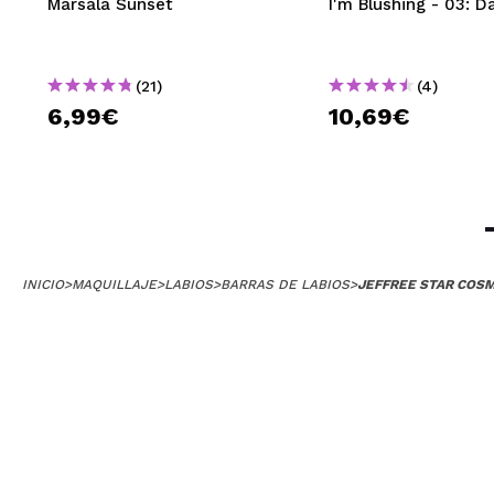
Marsala Sunset
I'm Blushing - 03: D
(21)
(4)
6,99€
10,69€
INICIO
>
MAQUILLAJE
>
LABIOS
>
BARRAS DE LABIOS
>
JEFFREE STAR COSM