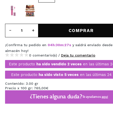
MAQUIFARMA
KOREA ZONE
TRAVEL SIZE
COMPRAR
NATURE
¡Confirma tu pedido en
04
h
:
30
m
:
26
s
y saldrá enviado desde
almacén
hoy
!
OFERTAS
0 comentario(s) /
Deja tu comentario
OUTLET
Este producto
ha sido vendido 2 veces
en las últimas 2
¡HAN VUELTO!
Este producto
ha sido visto 5 veces
en las últimas 24 
PRÓXIMAMENTE
Contenido: 3.00 gr
Precio x 100 gr: 765,00€
BLOG
¿Tienes alguna duda?
Te ayudamos
aquí