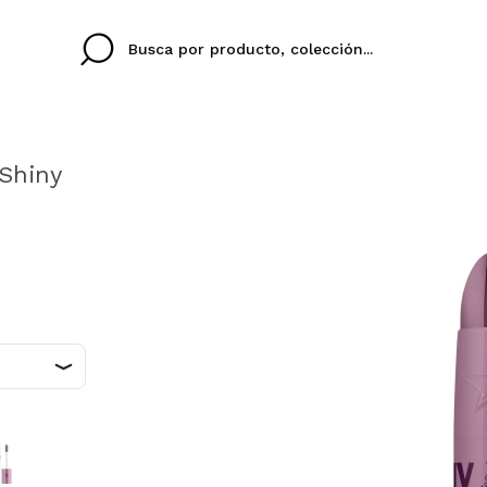
 Shiny
Cristina
Antonia
Ines
No tengo cuenta aqu
U IDIOMA
ez que
Buena experiencia
Muy bien
Spedizi
QUIER
ESPAÑOL
ENGLISH
eriencia
imballa
ajería.
elegan
colori sc
Al crear una cuenta en
rápidamente, revisar e
anteriores.