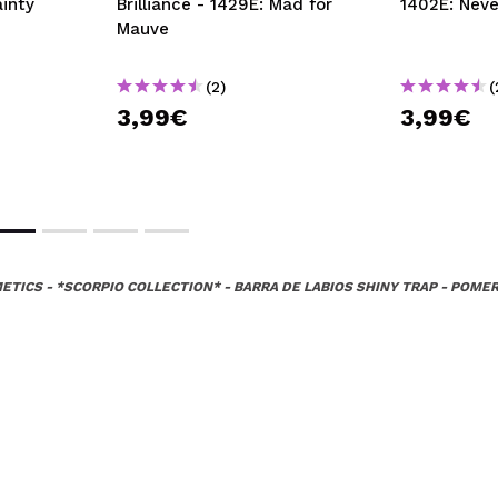
ainty
Brilliance - 1429E: Mad for
1402E: Nev
Mauve
(2)
(
3,99€
3,99€
ETICS - *SCORPIO COLLECTION* - BARRA DE LABIOS SHINY TRAP - POME