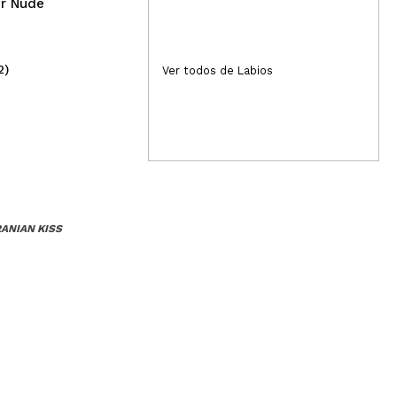
er Nude
2)
(4)
Ver todos de Labios
2,19€
2,
RANIAN KISS