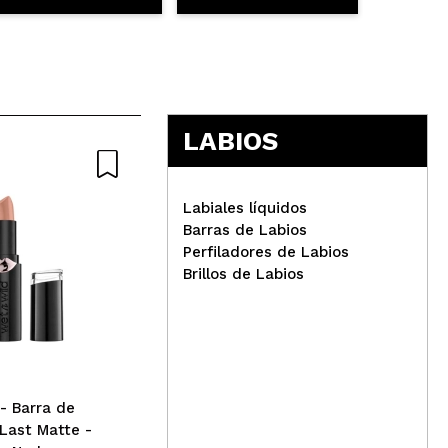
LABIOS
Labiales líquidos
Barras de Labios
Perfiladores de Labios
Brillos de Labios
W7 - Barra de labios Major
W7 
Mattes - Heartache
Mat
- Barra de
Last Matte -