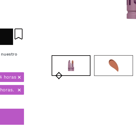
 nuestro
4 horas
horas.