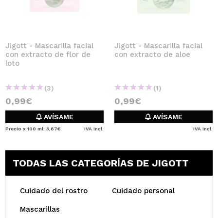
Jigott - Mascarilla facial
Jigott - Mascarilla facial
con extracto de flor de
con extracto de aloe
loto
(3)
(1)
0,99€
0,99€
AVÍSAME
AVÍSAME
Precio x 100 ml: 3,67€
IVA Incl.
IVA Incl.
TODAS LAS CATEGORÍAS DE JIGOTT
Cuidado del rostro
Cuidado personal
Mascarillas