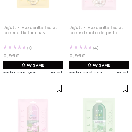
Jigott - Mascarilla facial
Jigott - Mascarilla facial
con multivitaminas
con extracto de perla
(1)
(4)
0,99€
0,99€
AVÍSAME
AVÍSAME
Precio x 100 gr: 3,67€
IVA Incl.
Precio x 100 ml: 3,67€
IVA Incl.