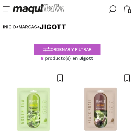
╳
╳
JIGOTT
SELECCIONA TU IDIOMA
INICIO
MARCAS
>
>
Ya soy #maquilover, tengo cuenta
BIENVENIDX!
ESPAÑOL
ENGLISH
ORDENAR Y FILTRAR
FRANCES
8
producto(s) en
Jigott
ALEMAN
ITALIANO
PORTUGUESE
¿Olvidaste la contraseña?
No tengo cuenta aquí