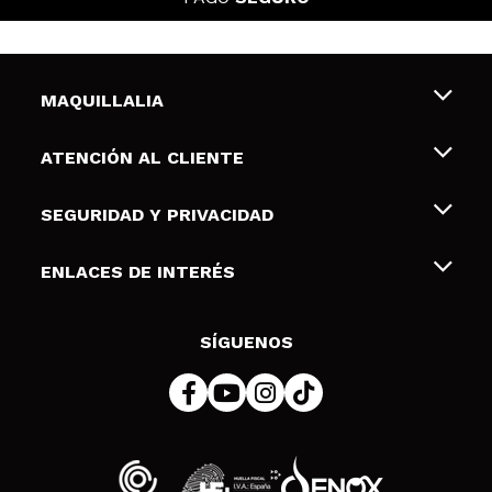
MAQUILLALIA
Sobre nosotros
ATENCIÓN AL CLIENTE
Empleo
Envíos y devoluciones
SEGURIDAD Y PRIVACIDAD
Tarjetas de Regalo
Desistimiento / Devoluciones
Terminos y condiciones de uso
ENLACES DE INTERÉS
Formas de pago
Pólitica de Privacidad
Contacto
Descuento Estudiantes
Política de cookies
SÍGUENOS
Resolución de litigios en línea (ODR)