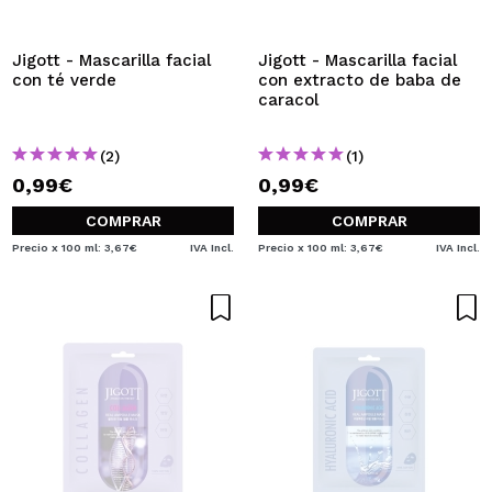
QUIERO REGISTRARME
Al crear una cuenta en Maquillalia.com podrás realizar
Jigott - Mascarilla facial
Jigott - Mascarilla facial
tus compras rápidamente, revisar el estado de tus
con té verde
con extracto de baba de
pedidos y consultar tus operaciones anteriores.
caracol
(2)
(1)
CREAR CUENTA
0,99€
0,99€
COMPRAR
COMPRAR
Precio x 100 ml: 3,67€
IVA Incl.
Precio x 100 ml: 3,67€
IVA Incl.