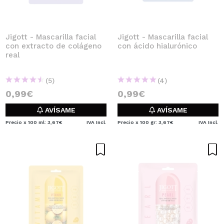
Jigott - Mascarilla facial
Jigott - Mascarilla facial
con extracto de colágeno
con ácido hialurónico
real
(5)
(4)
0,99€
0,99€
AVÍSAME
AVÍSAME
Precio x 100 ml: 3,67€
IVA Incl.
Precio x 100 gr: 3,67€
IVA Incl.