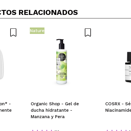
Opinión verificada
|
Hace 1 año
TOS RELACIONADOS
Nature
on* -
Organic Shop - Gel de
COSRX - Sé
nente
ducha hidratante -
Niacinamide
Manzana y Pera