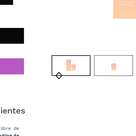
ientes
libre de
ution de