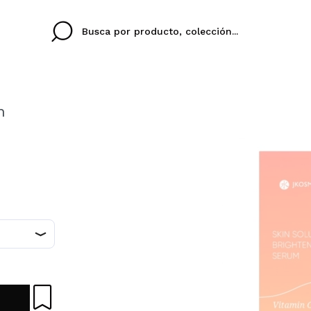
n
Cristina
Antonia
Ines
No tengo cuenta aqu
U IDIOMA
ez que
Buena experiencia
Muy bien
Spedizi
QUIER
ESPAÑOL
ENGLISH
eriencia
imballa
ajería.
elegan
colori sc
Al crear una cuenta en
rápidamente, revisar e
anteriores.