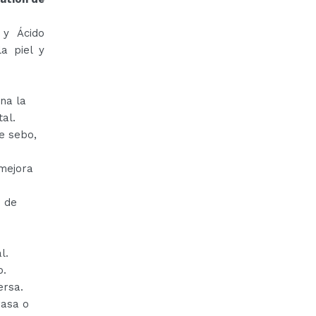
 y Ácido
a piel y
ina la
al.
de sebo,
mejora
s de
l.
o.
ersa.
rasa o