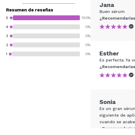
Jana
Resumen de reseñas
Buen sérum
5
100%
¿Recomendarías
|
4
0%
3
0%
2
0%
Esther
1
0%
Es perfecta. Ya 
¿Recomendarías
|
¿Recomendarías su 
Sonia
ENVI
Es un gran séru
siguiente de apl
cuando se acabe
¿Recomendarías