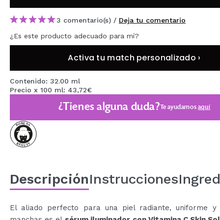
MAQUIFARMA
3 comentario(s) /
Deja tu comentario
KOREA ZONE
¿Es este producto adecuado para mí?
TRAVEL SIZE
Activa tu match personalizado ›
NATURE
Contenido: 32.00 ml
Precio x 100 ml: 43,72€
OFERTAS
¿Tienes alguna duda?
Te ayudamos
aquí
OUTLET
¡HAN VUELTO!
PRÓXIMAMENTE
Descripción
Instrucciones
Ingred
BLOG
El aliado perfecto para una piel radiante, uniforme y 
manchas es el
sérum iluminador con Vitamina C Skin Sol