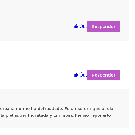
Responder
Útil
Responder
Útil
5
coreana no me ha defraudado. Es un sérum que al día
 la piel super hidratada y luminosa. Pienso reponerlo