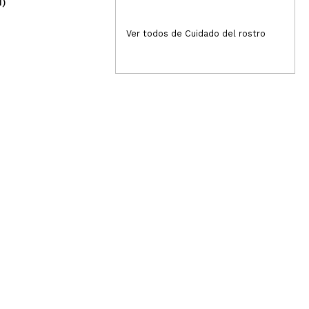
1)
(1)
23,99€
22
Ver todos de Cuidado del rostro