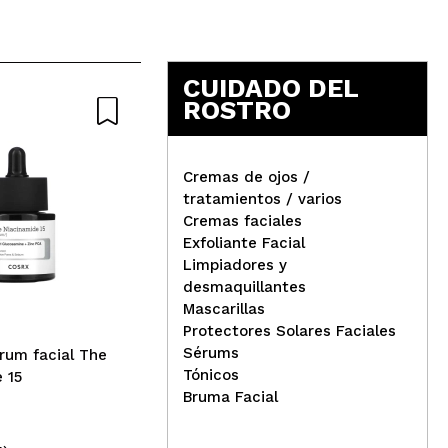
Responder
Útil
CUIDADO DEL
ROSTRO
-15
Cremas de ojos /
tratamientos / varios
Esta
04
d
Cremas faciales
Emb
Exfoliante Facial
SVR - *Sebiaclear* - Sérum
hid
Limpiadores y
corrección anti-
Boo
desmaquillantes
imperfecciones, marcas y
Mascarillas
arrugas
Protectores Solares Faciales
Sérums
rum facial The
Tónicos
 15
Bruma Facial