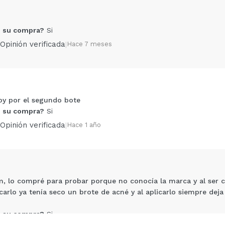
 su compra?
Si
Opinión verificada
|
Hace 7 meses
voy por el segundo bote
Compartir un vídeo o una foto
 su compra?
Si
Tu vídeo podría ser el primero. Imagínatelo...
Opinión verificada
|
Hace 1 año
5/
compra?
Si
No
AR
m, lo compré para probar porque no conocía la marca y al ser 
icarlo ya tenía seco un brote de acné y al aplicarlo siempre deja
 su compra?
Si