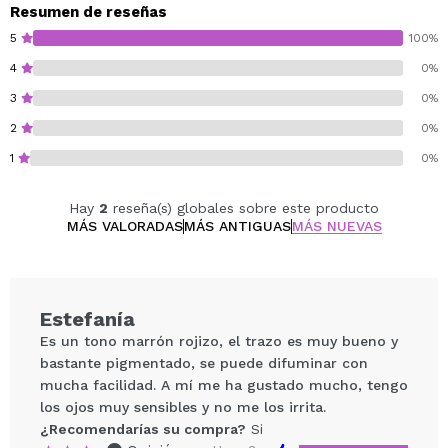
Resumen de reseñas
5
100%
4
0%
3
0%
2
0%
1
0%
Hay
2
reseña(s) globales sobre este producto
MÁS VALORADAS
MÁS ANTIGUAS
MÁS NUEVAS
Estefanía
Es un tono marrón rojizo, el trazo es muy bueno y
bastante pigmentado, se puede difuminar con
mucha facilidad. A mí me ha gustado mucho, tengo
los ojos muy sensibles y no me los irrita.
¿Recomendarías su compra?
Si