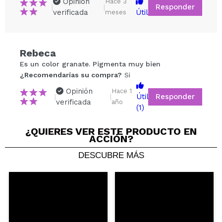
Opinión
Hace 3
Responder
|
|
verificada
Útil
meses
Compartir un vídeo o una foto
Tu vídeo podría ser el primero. Imagínatelo...
Rebeca
Es un color granate. Pigmenta muy bien
¿Recomendarías su compra?
Si
No
¿Recomendarías su compra?
Si
5/5
Opinión
Hace 1
Responder
Útil
|
|
verificada
año
(1)
ENVIAR
¿QUIERES VER ESTE PRODUCTO EN
ACCIÓN?
DESCUBRE MÁS