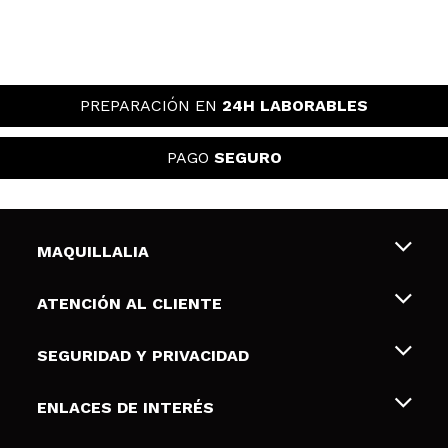
PREPARACIÓN EN
24H LABORABLES
PAGO
SEGURO
MAQUILLALIA
Sobre nosotros
ATENCIÓN AL CLIENTE
Empleo
Envíos y devoluciones
SEGURIDAD Y PRIVACIDAD
Tarjetas de Regalo
Desistimiento / Devoluciones
Terminos y condiciones de uso
ENLACES DE INTERÉS
Formas de pago
Pólitica de Privacidad
Contacto