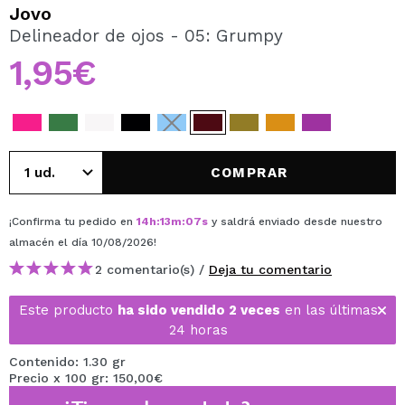
QUIERO REGISTRARME
Jovo
Delineador de ojos - 05: Grumpy
Al crear una cuenta en Maquillalia.com podrás realizar
tus compras rápidamente, revisar el estado de tus
1,95€
pedidos y consultar tus operaciones anteriores.
CREAR CUENTA
COMPRAR
¡Confirma tu pedido en
14
h
:
13
m
:
06
s
y saldrá enviado desde nuestro
almacén
el día 10/08/2026
!
2 comentario(s) /
Deja tu comentario
Este producto
ha sido vendido 2 veces
en las últimas
24 horas
Contenido: 1.30 gr
Precio x 100 gr: 150,00€