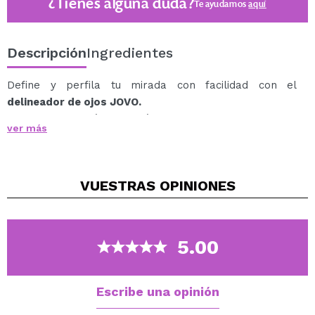
¿Tienes alguna duda?
Te ayudamos
aquí
Descripción
Ingredientes
Define y perfila tu mirada con facilidad con el
delineador de ojos JOVO.
Gracias a este lápiz podrás crear un look impactante
ver más
para revelar tu estilo intenso y audaz.
Este lápiz te enamorará gracias a su textura
ultrafundente que ofrece un color de alta definición y
VUESTRAS
OPINIONES
una aplicación precisa en un solo trazo.
Hazte con todos y consigue maquillajes únicos desde
delinados hasta atrevidos ahumados. ¡Es super
resistente!
5.00
Producto vegano.
Cruelty-free.
Escribe una opinión