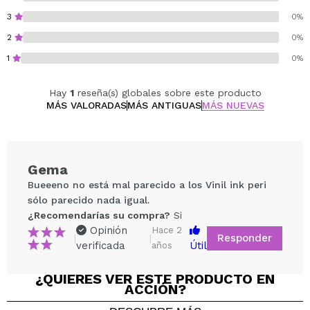
3
0%
2
0%
1
0%
Hay
1
reseña(s) globales sobre este producto
MÁS VALORADAS
MÁS ANTIGUAS
MÁS NUEVAS
Gema
Bueeeno no está mal parecido a los Vinil ink peri
sólo parecido nada igual.
¿Recomendarías su compra?
Si
Opinión
Hace 2
Responder
|
|
verificada
Útil
años
¿QUIERES VER ESTE PRODUCTO EN
ACCIÓN?
Compartir un vídeo o una foto