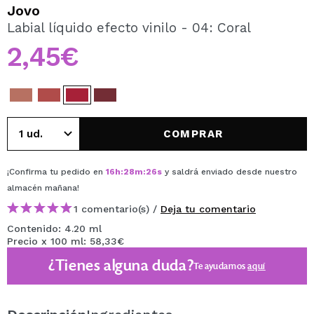
QUIERO REGISTRARME
Jovo
Labial líquido efecto vinilo - 04: Coral
Al crear una cuenta en Maquillalia.com podrás realizar
tus compras rápidamente, revisar el estado de tus
2,45€
pedidos y consultar tus operaciones anteriores.
CREAR CUENTA
COMPRAR
¡Confirma tu pedido en
16
h
:
28
m
:
26
s
y saldrá enviado desde nuestro
almacén
mañana
!
1 comentario(s) /
Deja tu comentario
Contenido: 4.20 ml
Precio x 100 ml: 58,33€
¿Tienes alguna duda?
Te ayudamos
aquí