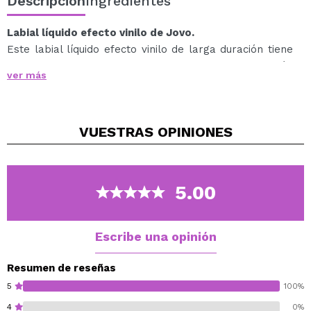
Descripción
Ingredientes
Labial líquido efecto vinilo de Jovo.
Este labial líquido efecto vinilo de larga duración tiene
una suave textura en crema y una alta pigmentación
ver más
que además no deja los labios con sensación de
pegajosidad ni cuarteados.
Disponible en varias tonalidades irresistibles con un
VUESTRAS
OPINIONES
acabado perfecto.
Cruelty free.
Vegan.
5.00
Escribe una opinión
Resumen de reseñas
5
100%
4
0%