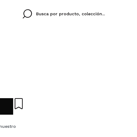
Cristina
Antonia
Ines
No tengo cuenta aqu
U IDIOMA
ez que
Buena experiencia
Muy bien
Spedizi
QUIER
ESPAÑOL
ENGLISH
eriencia
imballa
ajería.
elegan
colori sc
Al crear una cuenta en
rápidamente, revisar e
anteriores.
nuestro