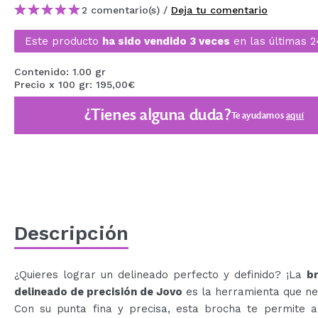
2 comentario(s) /
Deja tu comentario
MAQUIFARMA
KOREA ZONE
Este producto
ha sido vendido 3 veces
en las últimas 2
TRAVEL SIZE
Contenido: 1.00 gr
Precio x 100 gr: 195,00€
NATURE
¿Tienes alguna duda?
Te ayudamos
aquí
OFERTAS
OUTLET
¡HAN VUELTO!
PRÓXIMAMENTE
Descripción
BLOG
¿Quieres lograr un delineado perfecto y definido? ¡La
b
delineado de precisión de Jovo
es la herramienta que ne
Con su punta fina y precisa, esta brocha te permite ap