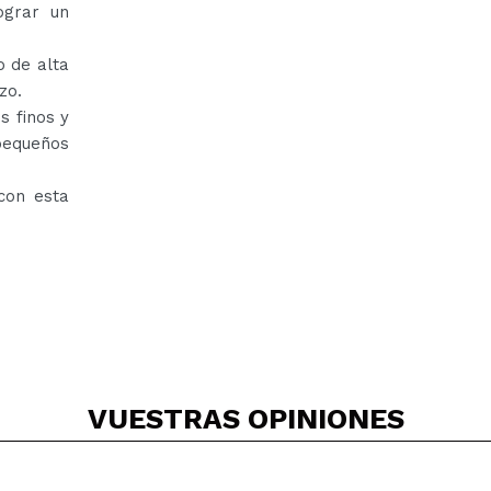
ograr un
o de alta
zo.
s finos y
 pequeños
con esta
VUESTRAS
OPINIONES