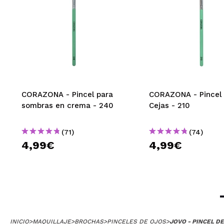
CORAZONA - Pincel para
CORAZONA - Pincel 
sombras en crema - 240
Cejas - 210
(71)
(74)
4,99€
4,99€
INICIO
>
MAQUILLAJE
>
BROCHAS
>
PINCELES DE OJOS
>
JOVO - PINCEL D