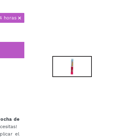
4 horas
rocha de
cesitas!
licar el