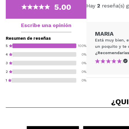
5.00
Hay
2
reseña(s) 
Escribe una opinión
MARIA
Resumen de reseñas
Está muy bien, e
5
100%
un poquito y te 
¿Recomendarías
4
0%
|
3
0%
2
0%
1
0%
¿QUI
¿Recomendarías su 
ENVI