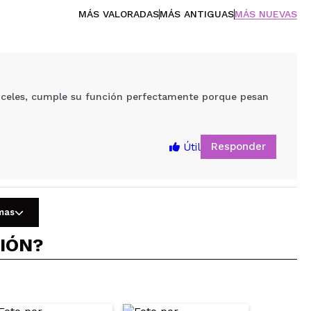
MÁS VALORADAS
MÁS ANTIGUAS
MÁS NUEVAS
pinceles, cumple su función perfectamente porque pesan
Responder
Útil
omas
CIÓN?
5