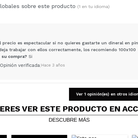
globales sobre este producto
(1 en tu idioma)
l precio es espectacular si no quieres gastarte un dineral en 
deja trabajar con ellos correctamente, los recomiendo 100x100
 su compra?
Si
Opinión verificada
|
Hace 3 años
Ver 1 opinión(es) en otros idi
Compartir un vídeo o una foto
Tu vídeo podría ser el primero. Imagínatelo...
ERES VER ESTE PRODUCTO EN AC
DESCUBRE MÁS
5/
compra?
Si
No
AR