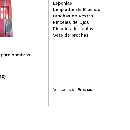
Esponjas
Limpiador de Brochas
CORAZONA - Pincel de
Brochas de Rostro
detalle - 224
Eco
Pinceles de Ojos
par
Pinceles de Labios
Sets de brochas
 para sombras
4
45)
(22)
4,99€
4,
Ver todos de Brochas