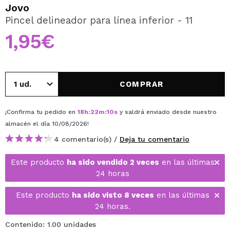
QUIERO REGISTRARME
Jovo
Pincel delineador para línea inferior - 11
Al crear una cuenta en Maquillalia.com podrás realizar
tus compras rápidamente, revisar el estado de tus
1,95€
pedidos y consultar tus operaciones anteriores.
CREAR CUENTA
COMPRAR
¡Confirma tu pedido en
18
h
:
22
m
:
09
s
y saldrá enviado desde nuestro
almacén
el día 10/08/2026
!
4 comentario(s) /
Deja tu comentario
Este producto
ha sido vendido 2 veces
en las últimas
24 horas
Este producto
ha sido visto 8 veces
en las últimas
24 horas.
Contenido: 1.00 unidades