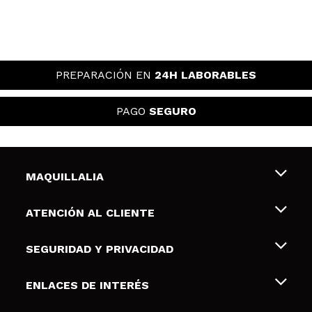
PREPARACIÓN EN
24H LABORABLES
PAGO
SEGURO
MAQUILLALIA
Sobre nosotros
ATENCIÓN AL CLIENTE
Empleo
Envíos y devoluciones
SEGURIDAD Y PRIVACIDAD
Tarjetas de Regalo
Desistimiento / Devoluciones
Terminos y condiciones de uso
ENLACES DE INTERÉS
Formas de pago
Pólitica de Privacidad
Contacto