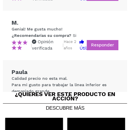
M.
Compartir un vídeo o una foto
Genial! Me gusta mucho!
Tu vídeo podría ser el primero. Imagínatelo...
¿Recomendarías su compra?
Si
Opinión
Hace 2
Responder
|
|
verificada
Útil
años
¿Recomendarías su compra?
Si
No
5/5
Paula
ENVIAR
Calidad precio no esta mal.
Para mi gusto para trabajar la linea inferior es
demasiado grande.
¿QUIERES VER ESTE PRODUCTO EN
ACCIÓN?
¿Recomendarías su compra?
Si
Opinión
Hace 2
Responder
|
|
DESCUBRE MÁS
verificada
Útil
años