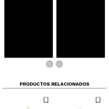
MARIA
Está muy bien, el precio es espectacular si no
quieres gastarte un dineral en pinceles, cumple su
función perfectamente porque pesan un poquito y
te deja trabajar con ellos correctamente, los
recomiendo 100x100
¿Recomendarías su compra?
Si
Opinión
Hace 3
Responder
|
|
verificada
Útil
años
PRODUCTOS RELACIONADOS