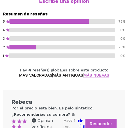
Escribe una opinión
¡Haz que tus ojos se vean impresionantes y definidos
con esta brocha de delineado de línea inferior!
Resumen de reseñas
5
75%
Cruelty free.
4
0%
3
0%
2
25%
1
0%
Hay
4
reseña(s) globales sobre este producto
MÁS VALORADAS
MÁS ANTIGUAS
MÁS NUEVAS
Rebeca
Por el precio está bien. Es pelo sintético.
¿Recomendarías su compra?
Si
Opinión
Hace 1
Responder
|
|
verificada
Útil
mes