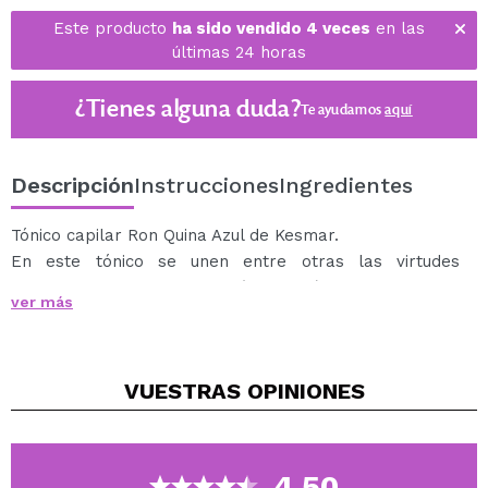
Este producto
ha sido vendido 4 veces
en las
últimas 24 horas
¿Tienes alguna duda?
Te ayudamos
aquí
Descripción
Instrucciones
Ingredientes
Tónico capilar Ron Quina Azul de Kesmar.
En este tónico se unen entre otras las virtudes
naturales de la Quina (Cinchona) y el romero
ver más
(Rosmarinus Officinalis) que actúan directamente sobre
el cuero cabelludo, llegando a penetrar hasta el bulbo
capilar evitando la generación de seborrea.
VUESTRAS
OPINIONES
Este tónico embellece el cabello y cuero cabelludo
restaurando el balance natural.
El tónico capilar Ron Quina es una composición químico-
vegetal indicada para combatir la caspa, pobreza del
4.50