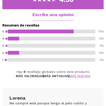
cabello infecciones de la piel, etc.
Un gran remedio para evitar la calvicie, de perfume
muy intenso y agradable.
Escribe una opinión
La Ron-Quina Azul es ideal para las canas, ya que evita
que los cabellos se vuelvan amarillentos.
Resumen de reseñas
5
75%
Cruelty free.
4
13%
3
0%
2
13%
1
0%
Hay
8
reseña(s) globales sobre este producto
MÁS VALORADAS
MÁS ANTIGUAS
MÁS NUEVAS
Lorena
Me compré este porque tengo el pelo rubito y