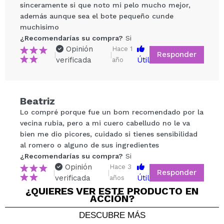
sinceramente si que noto mi pelo mucho mejor,
además aunque sea el bote pequeño cunde
muchisimo
¿Recomendarías su compra?
Si
Opinión
Hace 1
Responder
|
|
verificada
Útil
año
Compartir un vídeo o una foto
Tu vídeo podría ser el primero. Imagínatelo...
Beatriz
Lo compré porque fue un bom recomendado por la
¿Recomendarías su compra?
Si
No
vecina rubia, pero a mi cuero cabelludo no le va
5/5
bien me dio picores, cuidado si tienes sensibilidad
al romero o alguno de sus ingredientes
¿Recomendarías su compra?
ENVIAR
Si
Opinión
Hace 3
Responder
|
|
verificada
Útil
años
¿QUIERES VER ESTE PRODUCTO EN
ACCIÓN?
DESCUBRE MÁS
Laura