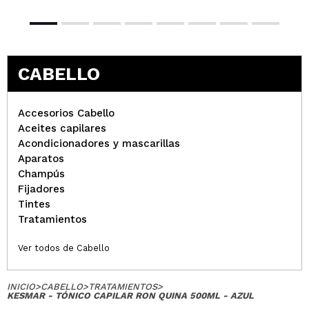
Paula
es tan famoso que he ido corriendo a comprarlo.
Espero que me deje el pelo bonito
¿Recomendarías su compra?
Si
CABELLO
Responder
Útil
|
Hace 5 años
Accesorios Cabello
Aceites capilares
Cristina
Acondicionadores y mascarillas
Me encanta! Huele genial!
Aparatos
¿Recomendarías su compra?
Si
Champús
Opinión
Hace 5
Fijadores
Responder
|
|
verificada
Útil
años
Tintes
Tratamientos
Ver todos de Cabello
INICIO
>
CABELLO
>
TRATAMIENTOS
>
KESMAR - TÓNICO CAPILAR RON QUINA 500ML - AZUL