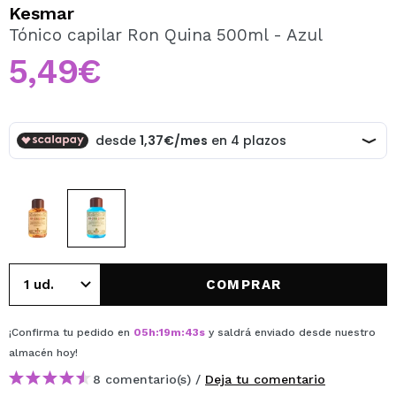
QUIERO REGISTRARME
Kesmar
Tónico capilar Ron Quina 500ml - Azul
Al crear una cuenta en Maquillalia.com podrás realizar
tus compras rápidamente, revisar el estado de tus
5,49€
pedidos y consultar tus operaciones anteriores.
CREAR CUENTA
COMPRAR
¡Confirma tu pedido en
05
h
:
19
m
:
43
s
y saldrá enviado desde nuestro
almacén
hoy
!
8 comentario(s) /
Deja tu comentario