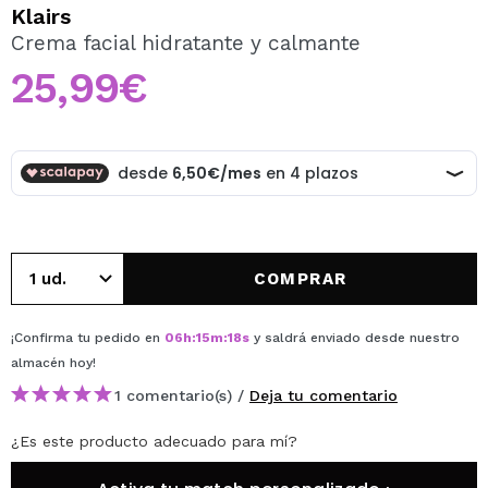
QUIERO REGISTRARME
Klairs
Crema facial hidratante y calmante
Al crear una cuenta en Maquillalia.com podrás realizar
tus compras rápidamente, revisar el estado de tus
25,99€
pedidos y consultar tus operaciones anteriores.
CREAR CUENTA
COMPRAR
¡Confirma tu pedido en
06
h
:
15
m
:
18
s
y saldrá enviado desde nuestro
almacén
hoy
!
1 comentario(s) /
Deja tu comentario
¿Es este producto adecuado para mí?