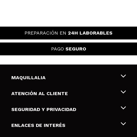
PREPARACIÓN EN
24H LABORABLES
PAGO
SEGURO
MAQUILLALIA
Sobre nosotros
ATENCIÓN AL CLIENTE
Empleo
Envíos y devoluciones
SEGURIDAD Y PRIVACIDAD
Tarjetas de Regalo
Desistimiento / Devoluciones
Terminos y condiciones de uso
ENLACES DE INTERÉS
Formas de pago
Pólitica de Privacidad
Contacto