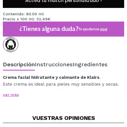
Activa tu match personalizado ›
Contenido: 80.00 ml
Precio x 100 ml: 32,49€
¿Tienes alguna duda?
Te ayudamos
aquí
Descripción
Instrucciones
Ingredientes
Crema facial hidratante y calmante de Klairs
.
Este crema es ideal para pieles muy sensibles y secas.
Proporciona una hidratación inmediata y duradera a la
ver más
piel.
Gracias a esta crema tu piel resultará más radiante e
hidratata desde su primer uso, ya que trabaja desde
VUESTRAS
OPINIONES
las capas más profundas de la piel.
Ayuda también a reparar las células de la piel y calma