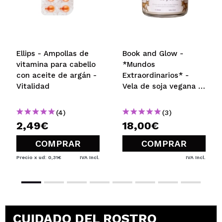
Ellips - Ampollas de
Book and Glow -
vitamina para cabello
*Mundos
con aceite de argán -
Extraordinarios* -
Vitalidad
Vela de soja vegana -
Invisible a los ojos
(4)
(3)
2,49€
18,00€
COMPRAR
COMPRAR
Precio x ud: 0,31€
IVA Incl.
IVA Incl.
CUIDADO DEL ROSTRO