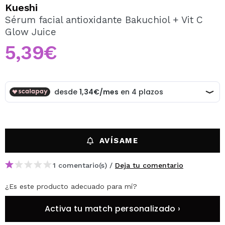
QUIERO REGISTRARME
Kueshi
Sérum facial antioxidante Bakuchiol + Vit C
Al crear una cuenta en Maquillalia.com podrás realizar
Glow Juice
tus compras rápidamente, revisar el estado de tus
pedidos y consultar tus operaciones anteriores.
5,39€
CREAR CUENTA
AVÍSAME
1 comentario(s) /
Deja tu comentario
¿Es este producto adecuado para mí?
Activa tu match personalizado ›