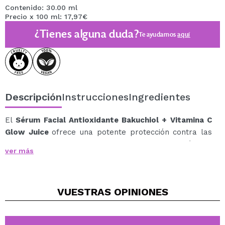
Contenido: 30.00 ml
Precio x 100 ml: 17,97€
¿Tienes alguna duda?
Te ayudamos
aquí
Descripción
Instrucciones
Ingredientes
El
Sérum Facial Antioxidante Bakuchiol + Vitamina C
Glow Juice
ofrece una potente protección contra las
agresiones externas gracias a su combinación de
ver más
Bakuchiol, una alternativa vegana al retinol que es ideal
para pieles sensibles debido a su falta de irritación, y
Vitamina C.
VUESTRAS
OPINIONES
Este dúo antioxidante defiende la piel contra la
contaminación ambiental y los rayos UV, previniendo el
envejecimiento prematuro.