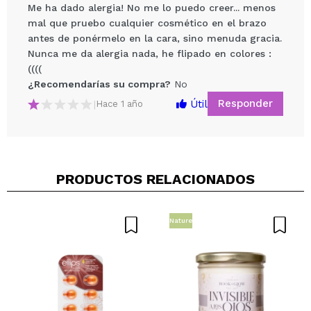
Me ha dado alergia! No me lo puedo creer... menos
mal que pruebo cualquier cosmético en el brazo
antes de ponérmelo en la cara, sino menuda gracia.
Nunca me da alergia nada, he flipado en colores :
((((
¿Recomendarías su compra?
No
Responder
Útil
|
Hace 1 año
Compartir un vídeo o una foto
Tu vídeo podría ser el primero. Imagínatelo...
PRODUCTOS RELACIONADOS
¿Recomendarías su compra?
Si
No
5/5
Nature
ENVIAR