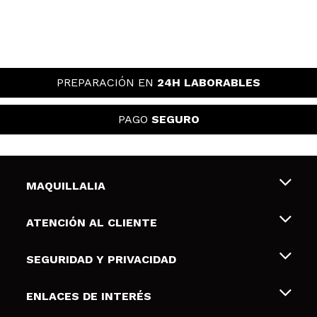
PREPARACIÓN EN
24H LABORABLES
PAGO
SEGURO
MAQUILLALIA
Sobre nosotros
ATENCIÓN AL CLIENTE
Empleo
Envíos y devoluciones
SEGURIDAD Y PRIVACIDAD
Tarjetas de Regalo
Desistimiento / Devoluciones
Terminos y condiciones de uso
ENLACES DE INTERÉS
Formas de pago
Pólitica de Privacidad