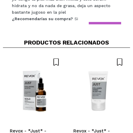
hidrata y no da nada de grasa, deja un aspecto
ENVIAR
bastante jugoso en la piel
¿Recomendarías su compra?
Si
Responder
Útil
|
Hace 2 años
PRODUCTOS RELACIONADOS
Revox - *Just* -
Revox - *Just* -