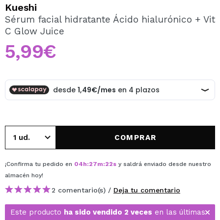
QUIERO REGISTRARME
Kueshi
Sérum facial hidratante Ácido hialurónico + Vit
Al crear una cuenta en Maquillalia.com podrás realizar
C Glow Juice
tus compras rápidamente, revisar el estado de tus
pedidos y consultar tus operaciones anteriores.
5,99€
CREAR CUENTA
COMPRAR
¡Confirma tu pedido en
04
h
:
27
m
:
22
s
y saldrá enviado desde nuestro
almacén
hoy
!
2 comentario(s) /
Deja tu comentario
Este producto
ha sido vendido 2 veces
en las últimas