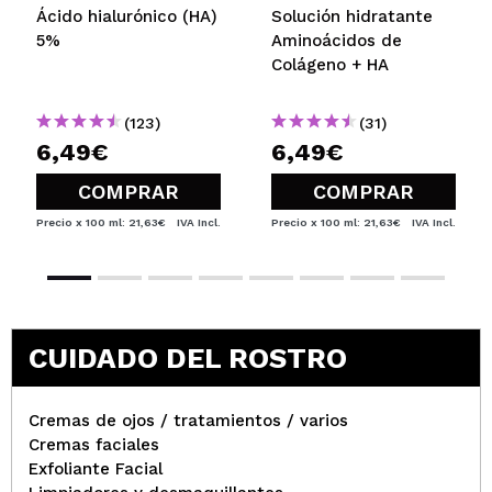
Ácido hialurónico (HA)
Solución hidratante
5%
Aminoácidos de
Colágeno + HA
(123)
(31)
6,49€
6,49€
COMPRAR
COMPRAR
Precio x 100 ml: 21,63€
IVA Incl.
Precio x 100 ml: 21,63€
IVA Incl.
CUIDADO DEL ROSTRO
Cremas de ojos / tratamientos / varios
Cremas faciales
Exfoliante Facial