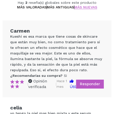
Hay
2
reseña(s) globales sobre este producto
MÁS VALORADAS
MÁS ANTIGUAS
MÁS NUEVAS
Carmen
Kueshi es esa marca que tiene cosas de skincare
que están muy bien, no como tratamiento pero sí
te ofrecen un efecto cosmético que hace que el
maquillaje se vea mejor. Este es uno de ellos,
ilumina bastante la piel, la fórmula se absorve muy
rápido, y da la sensación de que la piel está más
repulpada. Eso sí, el efecto dura poco rato.
¿Recomendarías su compra?
Si
Compartir un vídeo o una foto
Opinión
Hace 1
Responder
|
|
Tu vídeo podría ser el primero. Imagínatelo...
verificada
Útil
mes
¿Recomendarías su compra?
Si
No
celia
5/5
yo tengo la piel mas bien mixta y este serum