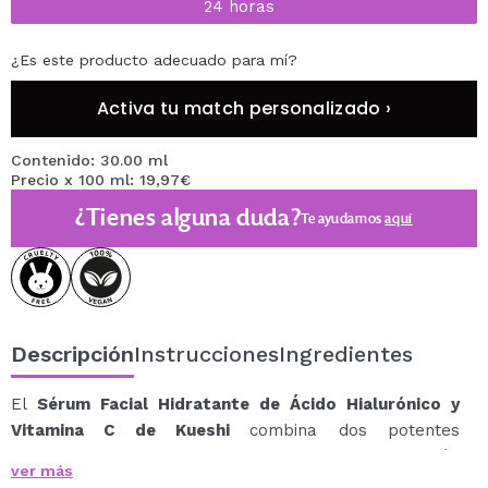
24 horas
¿Es este producto adecuado para mí?
Activa tu match personalizado ›
Contenido: 30.00 ml
Precio x 100 ml: 19,97€
¿Tienes alguna duda?
Te ayudamos
aquí
Descripción
Instrucciones
Ingredientes
El
Sérum Facial Hidratante de Ácido Hialurónico y
Vitamina C de Kueshi
combina dos potentes
ingredientes para proporcionar una hidratación
ver más
profunda y mejorar la elasticidad de la piel.