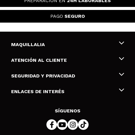
PREPARACIÓN EN
24H LABORABLES
PAGO
SEGURO
MAQUILLALIA
Sobre nosotros
ATENCIÓN AL CLIENTE
Empleo
Envíos y devoluciones
SEGURIDAD Y PRIVACIDAD
Tarjetas de Regalo
Desistimiento / Devoluciones
Terminos y condiciones de uso
ENLACES DE INTERÉS
Formas de pago
Pólitica de Privacidad
Contacto
Descuento Estudiantes
Política de cookies
SÍGUENOS
Resolución de litigios en línea (ODR)