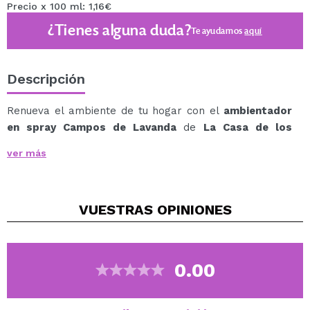
Precio x 100 ml: 1,16€
¿Tienes alguna duda?
Te ayudamos
aquí
Descripción
Renueva el ambiente de tu hogar con el
ambientador
en spray Campos de Lavanda
de
La Casa de los
Aromas
, tu aliado perfecto para transformar cualquier
ver más
estancia en un espacio más acogedor, limpio y lleno de
bienestar.
Su fragancia envolvente refresca al instante, creando
VUESTRAS
OPINIONES
una atmósfera agradable y armoniosa en salones,
dormitorios o cualquier rincón que necesite un toque
extra de frescura.
Notas de salida: Flor de Eucalipto, Lavanda, Limón
0.00
Notas de cuerpo: Jazmín, Clavos de Madagascar, Rosa
Notas de fondo: : Haba Tonka, Madera de Cedro,