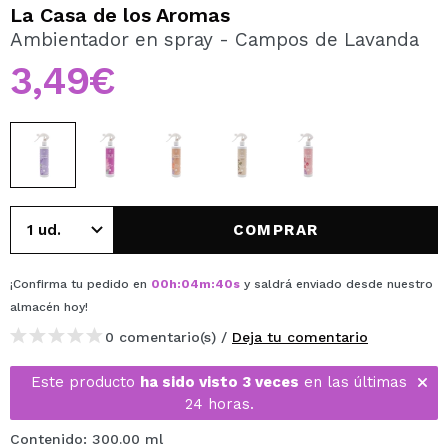
QUIERO REGISTRARME
La Casa de los Aromas
Ambientador en spray - Campos de Lavanda
Al crear una cuenta en Maquillalia.com podrás realizar
tus compras rápidamente, revisar el estado de tus
3,49€
pedidos y consultar tus operaciones anteriores.
CREAR CUENTA
COMPRAR
¡Confirma tu pedido en
00
h
:
04
m
:
40
s
y saldrá enviado desde nuestro
almacén
hoy
!
0 comentario(s) /
Deja tu comentario
Este producto
ha sido visto 3 veces
en las últimas
24 horas.
Contenido: 300.00 ml