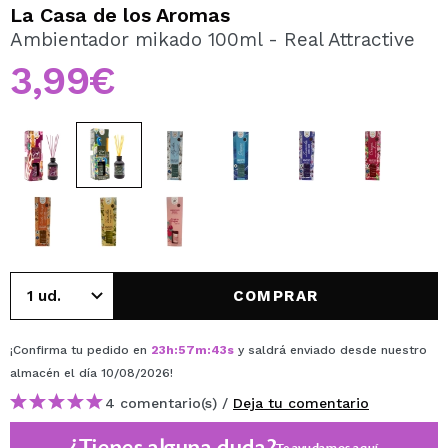
QUIERO REGISTRARME
La Casa de los Aromas
Ambientador mikado 100ml - Real Attractive
Al crear una cuenta en Maquillalia.com podrás realizar
tus compras rápidamente, revisar el estado de tus
3,99€
pedidos y consultar tus operaciones anteriores.
CREAR CUENTA
COMPRAR
¡Confirma tu pedido en
23
h
:
57
m
:
43
s
y saldrá enviado desde nuestro
almacén
el día 10/08/2026
!
4 comentario(s) /
Deja tu comentario