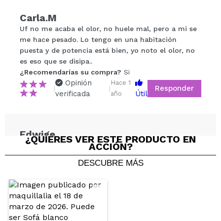
Carla.M
Compartir un vídeo o una foto
Uf no me acaba el olor, no huele mal, pero a mi se
Tu vídeo podría ser el primero. Imagínatelo...
me hace pesado. Lo tengo en una habitación
puesta y de potencia está bien, yo noto el olor, no
es eso que se disipa..
¿Recomendarías su compra?
Si
No
¿Recomendarías su compra?
Si
5/5
Opinión
Hace 1
Responder
|
|
verificada
Útil
año
ENVIAR
Edwige
¿QUIERES VER ESTE PRODUCTO EN
ACCIÓN?
????
¿Recomendarías su compra?
Si
DESCUBRE MÁS
Opinión
Hace 2
Responder
|
|
verificada
Útil
años
Inés