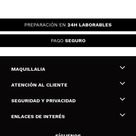
PREPARACIÓN EN
24H LABORABLES
PAGO
SEGURO
MAQUILLALIA
Sobre nosotros
ATENCIÓN AL CLIENTE
Empleo
Envíos y devoluciones
SEGURIDAD Y PRIVACIDAD
Tarjetas de Regalo
Desistimiento / Devoluciones
Terminos y condiciones de uso
ENLACES DE INTERÉS
Formas de pago
Pólitica de Privacidad
Contacto
Descuento Estudiantes
Política de cookies
SÍGUENOS