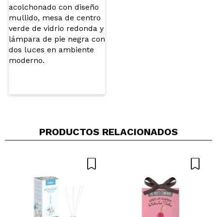
Deja un aroma súper súper agradable en toda la
habitación en la que se ponga.
¿Recomendarías su compra?
Si
Responder
Útil
|
Hace 4 años
PRODUCTOS RELACIONADOS