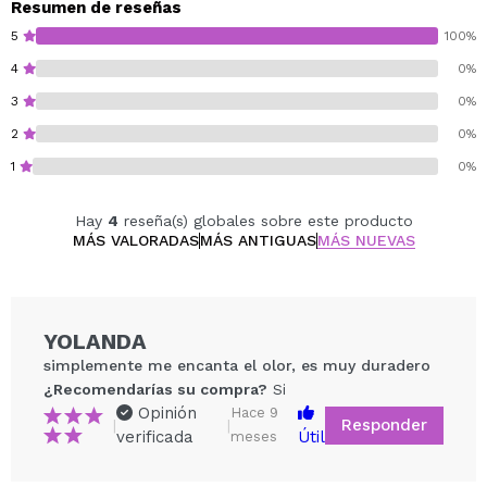
Resumen de reseñas
5
100%
4
0%
3
0%
2
0%
1
0%
Hay
4
reseña(s) globales sobre este producto
MÁS VALORADAS
MÁS ANTIGUAS
MÁS NUEVAS
YOLANDA
simplemente me encanta el olor, es muy duradero
¿Recomendarías su compra?
Si
Opinión
Hace 9
Responder
|
|
verificada
Útil
meses