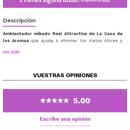
¿Tienes alguna duda?
Te ayudamos
aquí
Descripción
Ambientador mikado Real Attractive de La Casa de
los Aromas
que ayuda a eliminar los malos olores y
mantiene tu hogar aromatizado y protegido.
ver más
Este es un ambientador de alta potencia, que permite
una difusión de la fragancia controlada, gracias a su
formulación adaptada.
VUESTRAS
OPINIONES
Formado por aceites esenciales, no lleva perfume, con
lo que permite una difusión totalmente natural.
Tiene una larga duración testada de más de 30 días.
Notas de salida: Naranja, notas verdes.
5.00
Notas de cuerpo: Rosa, muguete, notas solares.
Notas de fondo: Sándalo, musgo, roble, ámbar, vainilla.
Escribe una opinión