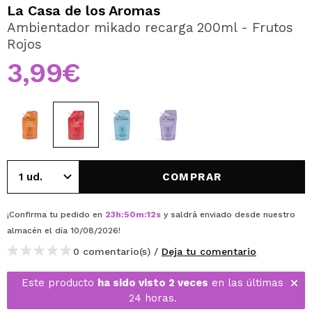
QUIERO REGISTRARME
La Casa de los Aromas
Ambientador mikado recarga 200ml - Frutos
Al crear una cuenta en Maquillalia.com podrás realizar
Rojos
tus compras rápidamente, revisar el estado de tus
pedidos y consultar tus operaciones anteriores.
3,99€
CREAR CUENTA
COMPRAR
¡Confirma tu pedido en
23
h
:
50
m
:
12
s
y saldrá enviado desde nuestro
almacén
el día 10/08/2026
!
0 comentario(s) /
Deja tu comentario
Este producto
ha sido visto 2 veces
en las últimas
24 horas.