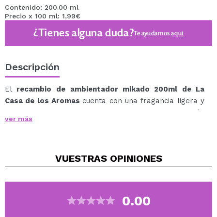
Contenido: 200.00 ml
Precio x 100 ml: 1,99€
¿Tienes alguna duda?
Te ayudamos
aquí
Descripción
El
recambio de
ambientador mikado 200ml de La
Casa de los Aromas
cuenta con una fragancia ligera y
envolvente que llena tu hogar de una sensación
ver más
de calma y bienestar.
Un aroma elegante y reconfortante que transforma
cualquier espacio en un refugio sereno.
VUESTRAS
OPINIONES
Refrescante y agradable desde el primer momento.
Aroma intenso, perceptible sin resultar pesado.
Mayor durabilidad, para disfrutarlo durante más tiempo
0.00