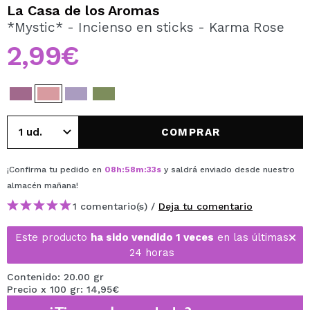
QUIERO REGISTRARME
La Casa de los Aromas
*Mystic* - Incienso en sticks - Karma Rose
Al crear una cuenta en Maquillalia.com podrás realizar
tus compras rápidamente, revisar el estado de tus
2,99€
pedidos y consultar tus operaciones anteriores.
CREAR CUENTA
COMPRAR
¡Confirma tu pedido en
08
h
:
58
m
:
33
s
y saldrá enviado desde nuestro
almacén
mañana
!
1 comentario(s) /
Deja tu comentario
Este producto
ha sido vendido 1 veces
en las últimas
24 horas
Contenido: 20.00 gr
Precio x 100 gr: 14,95€