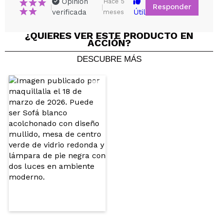
Opinión
Hace 5
Responder
|
|
verificada
Útil
meses
Compartir un vídeo o una foto
¿QUIERES VER ESTE PRODUCTO EN
Tu vídeo podría ser el primero. Imagínatelo...
ACCIÓN?
DESCUBRE MÁS
¿Recomendarías su compra?
Si
No
5/5
ENVIAR