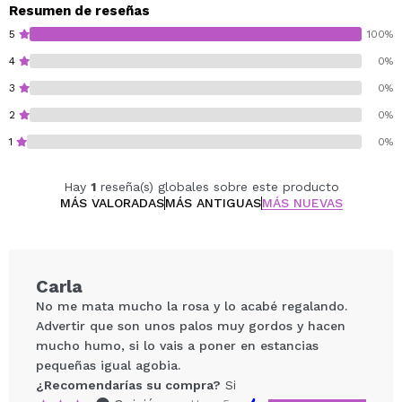
potenciar la intención del aroma, aportando equilibrio y
Resumen de reseñas
serenidad a tu entorno.
5
100%
4
0%
3
0%
2
0%
1
0%
Hay
1
reseña(s) globales sobre este producto
MÁS VALORADAS
MÁS ANTIGUAS
MÁS NUEVAS
Carla
No me mata mucho la rosa y lo acabé regalando.
Advertir que son unos palos muy gordos y hacen
mucho humo, si lo vais a poner en estancias
pequeñas igual agobia.
¿Recomendarías su compra?
Si