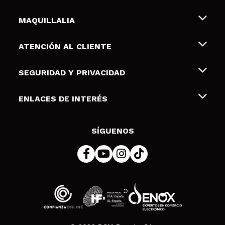
MAQUILLALIA
Sobre nosotros
ATENCIÓN AL CLIENTE
Empleo
Envíos y devoluciones
SEGURIDAD Y PRIVACIDAD
Tarjetas de Regalo
Desistimiento / Devoluciones
Terminos y condiciones de uso
ENLACES DE INTERÉS
Formas de pago
Pólitica de Privacidad
Contacto
Descuento Estudiantes
Política de cookies
SÍGUENOS
Resolución de litigios en línea (ODR)