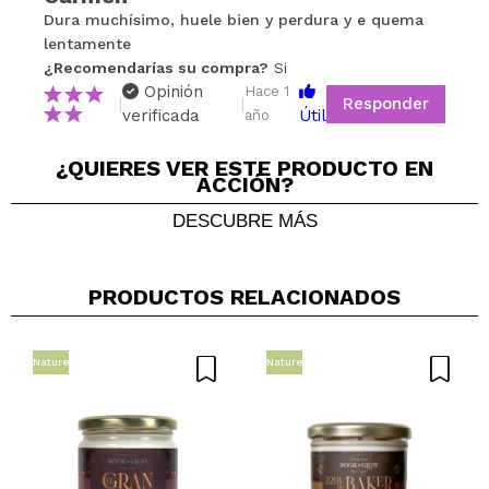
Compartir un vídeo o una foto
Dura muchísimo, huele bien y perdura y e quema
Tu vídeo podría ser el primero. Imagínatelo...
lentamente
¿Recomendarías su compra?
Si
Opinión
Hace 1
Responder
|
|
¿Recomendarías su compra?
Si
No
verificada
Útil
año
5/5
¿QUIERES VER ESTE PRODUCTO EN
ACCIÓN?
ENVIAR
DESCUBRE MÁS
PRODUCTOS RELACIONADOS
Nature
Nature