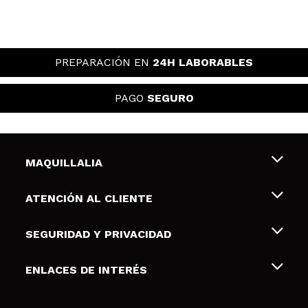
PREPARACIÓN EN
24H LABORABLES
PAGO
SEGURO
MAQUILLALIA
Sobre nosotros
ATENCIÓN AL CLIENTE
Empleo
Envíos y devoluciones
SEGURIDAD Y PRIVACIDAD
Tarjetas de Regalo
Desistimiento / Devoluciones
Terminos y condiciones de uso
ENLACES DE INTERÉS
Formas de pago
Pólitica de Privacidad
Contacto
Descuento Estudiantes
Política de cookies