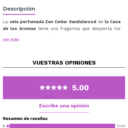
Descripción
La
vela perfumada Zen Cedar Sandalwood
de
la Casa
de los Aromas
tiene una fragancia que despierta los
sentidos, como en la práctica de la “plena conciencia”.
ver más
Una combinación picante de jengibre y nuez moscada,
que se suaviza con el corazón amaderado del cedro y
la calidez de los clavos.
VUESTRAS
OPINIONES
Una propuesta única para quienes buscan algo más
que una vela: una experiencia emocional y sensorial que
conecta.
5.00
Escribe una opinión
Resumen de reseñas
5
100%