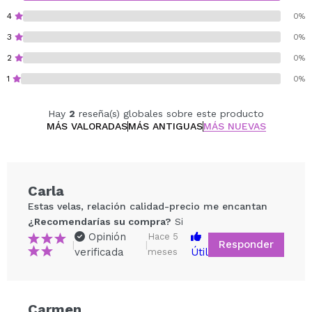
4
0%
3
0%
2
0%
1
0%
Hay
2
reseña(s) globales sobre este producto
MÁS VALORADAS
MÁS ANTIGUAS
MÁS NUEVAS
Carla
Estas velas, relación calidad-precio me encantan
¿Recomendarías su compra?
Si
Opinión
Hace 5
Responder
|
|
verificada
Útil
meses
Carmen