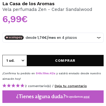
QUIERO REGISTRARME
La Casa de los Aromas
Vela perfumada Zen - Cedar Sandalwood
Al crear una cuenta en Maquillalia.com podrás realizar
tus compras rápidamente, revisar el estado de tus
6,99€
pedidos y consultar tus operaciones anteriores.
CREAR CUENTA
COMPRAR
¡Confirma tu pedido en
04
h
:
19
m
:
42
s
y saldrá enviado desde nuestro
almacén
hoy
!
2 comentario(s) /
Deja tu comentario
¿Tienes alguna duda?
Te ayudamos
aquí