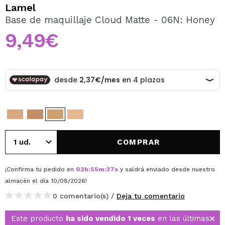
QUIERO REGISTRARME
Lamel
Base de maquillaje Cloud Matte - 06N: Honey
Al crear una cuenta en Maquillalia.com podrás realizar
tus compras rápidamente, revisar el estado de tus
9,49€
pedidos y consultar tus operaciones anteriores.
CREAR CUENTA
COMPRAR
¡Confirma tu pedido en
02
h
:
55
m
:
37
s
y saldrá enviado desde nuestro
almacén
el día 10/08/2026
!
0 comentario(s) /
Deja tu comentario
Este producto
ha sido vendido 1 veces
en las últimas