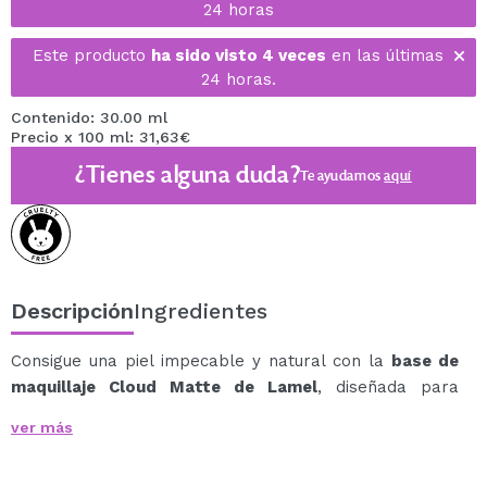
24 horas
Este producto
ha sido visto 4 veces
en las últimas
24 horas.
Contenido: 30.00 ml
Precio x 100 ml: 31,63€
¿Tienes alguna duda?
Te ayudamos
aquí
Descripción
Ingredientes
Consigue una piel impecable y natural con la
base de
maquillaje Cloud Matte de Lamel
, diseñada para
ofrecer una cobertura perfecta y un acabado mate
ver más
sedoso que dura todo el día.
Su fórmula líquida y ultraligera se funde con la piel sin