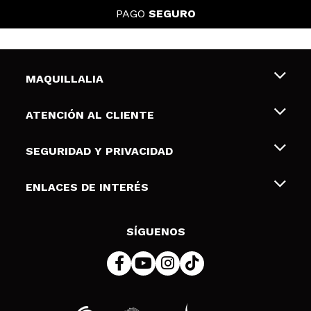
PAGO
SEGURO
MAQUILLALIA
Sobre nosotros
ATENCIÓN AL CLIENTE
Empleo
Envíos y devoluciones
SEGURIDAD Y PRIVACIDAD
Tarjetas de Regalo
Desistimiento / Devoluciones
Terminos y condiciones de uso
ENLACES DE INTERÉS
Formas de pago
Pólitica de Privacidad
Contacto
Descuento Estudiantes
Política de cookies
SÍGUENOS
Resolución de litigios en línea (ODR)