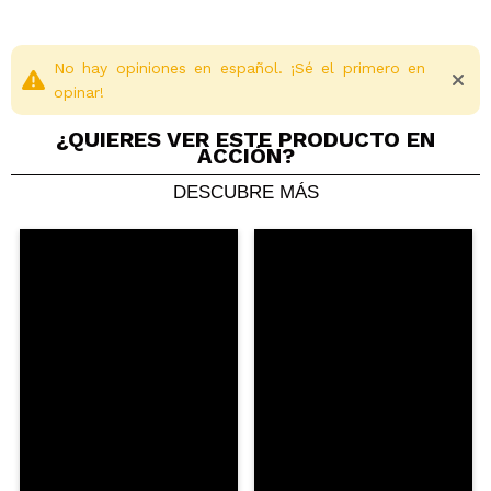
No hay opiniones en español. ¡Sé el primero en
opinar!
¿QUIERES VER ESTE PRODUCTO EN
ACCIÓN?
DESCUBRE MÁS
Compartir un vídeo o una foto
Tu vídeo podría ser el primero. Imagínatelo...
¿Recomendarías su compra?
Si
No
5/5
ENVIAR