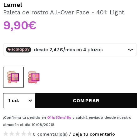
QUIERO REGISTRARME
Lamel
Paleta de rostro All-Over Face - 401: Light
Al crear una cuenta en Maquillalia.com podrás realizar
tus compras rápidamente, revisar el estado de tus
9,90€
pedidos y consultar tus operaciones anteriores.
CREAR CUENTA
COMPRAR
¡Confirma tu pedido en
01
h
:
53
m
:
18
s
y saldrá enviado desde nuestro
almacén
el día 10/08/2026
!
0 comentario(s) /
Deja tu comentario