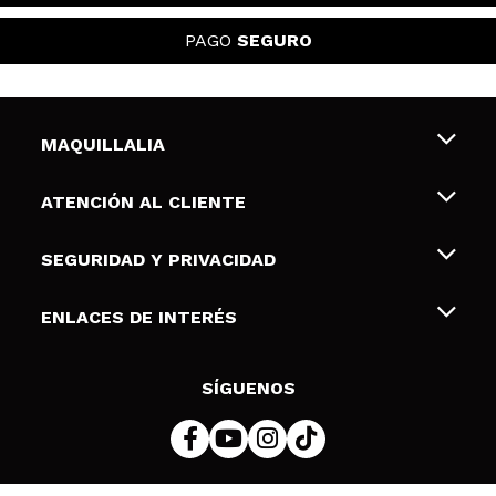
PAGO
SEGURO
MAQUILLALIA
Sobre nosotros
ATENCIÓN AL CLIENTE
Empleo
Envíos y devoluciones
SEGURIDAD Y PRIVACIDAD
Tarjetas de Regalo
Desistimiento / Devoluciones
Terminos y condiciones de uso
ENLACES DE INTERÉS
Formas de pago
Pólitica de Privacidad
Contacto
Descuento Estudiantes
Política de cookies
SÍGUENOS
Resolución de litigios en línea (ODR)