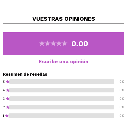
perfectamente fresco.
Las fórmulas ligeras proporcionan una mezcla
VUESTRAS
OPINIONES
impecable y una cobertura modulable. Los tonos del
iluminador y el contorno horneados se aplican
suavemente sobre la piel y proporcionan un acabado
magnífico y difuminado.
0.00
El colorete sedoso se mezcla literalmente por sí solo y
queda natural sobre la piel.
Escribe una opinión
Cruelty free.
Resumen de reseñas
5
0%
4
0%
3
0%
2
0%
1
0%