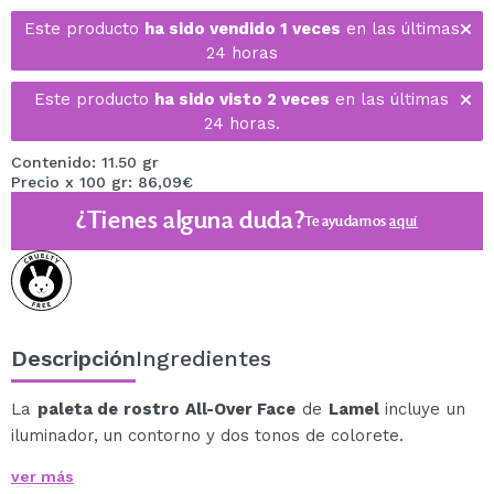
Este producto
ha sido vendido 1 veces
en las últimas
24 horas
Este producto
ha sido visto 2 veces
en las últimas
24 horas.
Contenido: 11.50 gr
Precio x 100 gr: 86,09€
¿Tienes alguna duda?
Te ayudamos
aquí
Descripción
Ingredientes
La
paleta de rostro All-Over Face
de
Lamel
incluye un
iluminador, un contorno y dos tonos de colorete.
Esta paleta proporciona un efecto multidimensional a
ver más
la piel y se desliza sin problemas para lograr un cutis