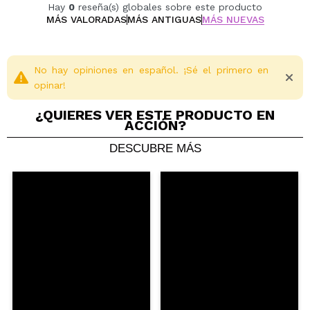
Hay
0
reseña(s) globales sobre este producto
MÁS VALORADAS
MÁS ANTIGUAS
MÁS NUEVAS
No hay opiniones en español. ¡Sé el primero en
opinar!
¿QUIERES VER ESTE PRODUCTO EN
ACCIÓN?
DESCUBRE MÁS
Compartir un vídeo o una foto
Tu vídeo podría ser el primero. Imagínatelo...
¿Recomendarías su compra?
Si
No
5/5