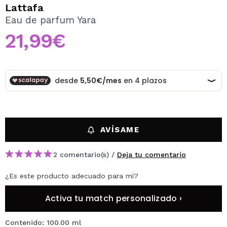
QUIERO REGISTRARME
Lattafa
Eau de parfum Yara
Al crear una cuenta en Maquillalia.com podrás realizar
tus compras rápidamente, revisar el estado de tus
21,99€
pedidos y consultar tus operaciones anteriores.
CREAR CUENTA
AVÍSAME
2 comentario(s) /
Deja tu comentario
¿Es este producto adecuado para mí?
Activa tu match personalizado ›
Contenido: 100.00 ml