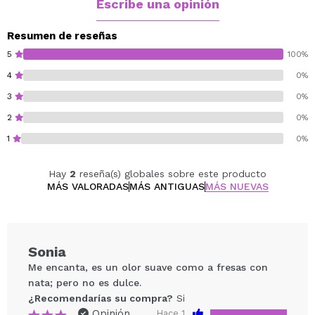
sensual.
Escribe una opinión
El fondo de vainilla, almizcle y sándalo deja una estela
cremosa, suave y reconfortante que permanece
Resumen de reseñas
delicadamente sobre la piel.
5
100%
Notas olfativas:
4
0%
Salida: orquídea, heliotropo y naranja tangerina.
3
0%
Corazón: acorde goloso y frutas tropicales.
Fondo: vainilla, almizcle y sándalo.
2
0%
1
0%
Hay
2
reseña(s) globales sobre este producto
MÁS VALORADAS
MÁS ANTIGUAS
MÁS NUEVAS
Sonia
Me encanta, es un olor suave como a fresas con
nata; pero no es dulce.
¿Recomendarías su compra?
Si
Opinión
Hace 1