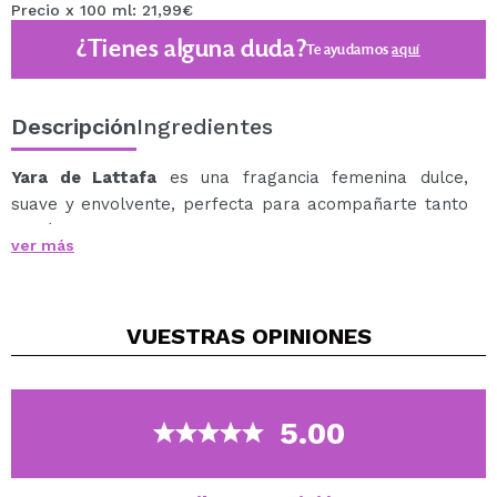
Precio x 100 ml: 21,99€
¿Tienes alguna duda?
Te ayudamos
aquí
Descripción
Ingredientes
Yara de Lattafa
es una fragancia femenina dulce,
suave y envolvente, perfecta para acompañarte tanto
de día como de noche.
ver más
Su equilibrio entre notas florales, frutales y cremosas
la convierte en una opción versátil ideal para cualquier
ocasión y estación del año.
VUESTRAS
OPINIONES
La apertura combina la delicadeza de la orquídea y el
heliotropo con el toque fresco y luminoso de la naranja
tangerina, creando una salida elegante y femenina.
En el corazón, los acordes golosos y las frutas
5.00
tropicales aportan un carácter cálido, exótico y adictivo
que envuelve la fragancia con un toque moderno y