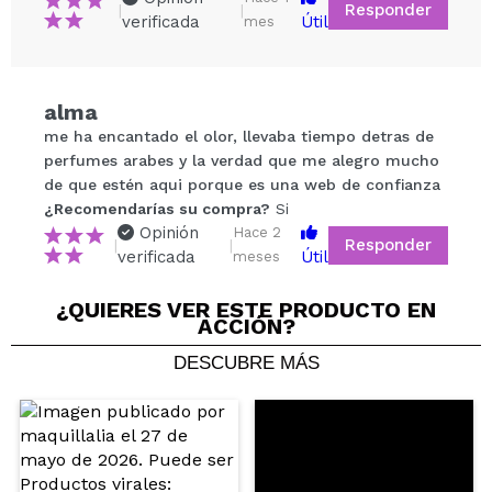
Responder
|
|
verificada
Útil
mes
Compartir un vídeo o una foto
alma
Tu vídeo podría ser el primero. Imagínatelo...
me ha encantado el olor, llevaba tiempo detras de
perfumes arabes y la verdad que me alegro mucho
de que estén aqui porque es una web de confianza
¿Recomendarías su compra?
Si
No
¿Recomendarías su compra?
Si
5/5
Opinión
Hace 2
Responder
|
|
verificada
Útil
meses
ENVIAR
¿QUIERES VER ESTE PRODUCTO EN
ACCIÓN?
DESCUBRE MÁS