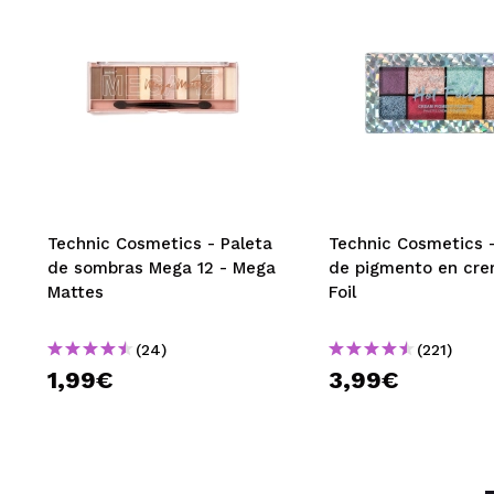
descripciones d
¿Recomendarías
|
Patricia Ya
Me encanta todos
todos los tonos
¿Recomendarías
Technic Cosmetics - Paleta
Technic Cosmetics -
|
de sombras Mega 12 - Mega
de pigmento en cre
Mattes
Foil
(24)
(221)
Andrea
1,99€
3,99€
Es mi primera pa
sobras pigmentan
jejeje.
¿Recomendarías
|