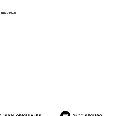
Y KINGDOM
Responder
Útil
S
100% ORIGINALES
PAGO
SEGURO