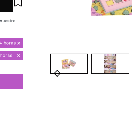
 nuestro
4 horas
 horas.