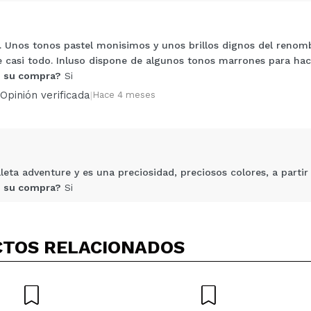
a. Unos tonos pastel monisimos y unos brillos dignos del renombr
Compartir un vídeo o una foto
ne casi todo. Inluso dispone de algunos tonos marrones para hac
Tu vídeo podría ser el primero. Imagínatelo...
 su compra?
Si
Opinión verificada
|
Hace 4 meses
5/
compra?
Si
No
AR
aleta adventure y es una preciosidad, preciosos colores, a partir
 su compra?
Si
Opinión verificada
|
Hace 7 meses
TOS RELACIONADOS
l
 de paleta, solo la he podido usar una vez y absolutamente todo
d de sombras, de hecho una amiga se la compró delante mia en