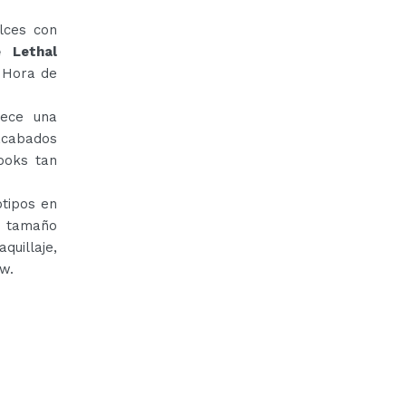
lces con
 Lethal
e Hora de
rece una
acabados
ooks tan
otipos en
e tamaño
quillaje,
w.