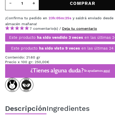
COMPRAR
MAQUIFARMA
KOREA ZONE
¡Confirma tu pedido en
23
h
:
05
m
:
25
s
y saldrá enviado desde
almacén
mañana
!
TRAVEL SIZE
7 comentario(s) /
Deja tu comentario
NATURE
Este producto
ha sido vendido 3 veces
en las últimas 2
Este producto
ha sido visto 9 veces
en las últimas 24
OFERTAS
Contenido: 21.60 gr
Precio x 100 gr: 250,00€
OUTLET
¿Tienes alguna duda?
Te ayudamos
aquí
¡HAN VUELTO!
PRÓXIMAMENTE
BLOG
Descripción
Ingredientes