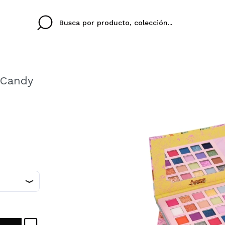
 Candy
Cristina
Antonia
Ines
No tengo cuenta aqu
U IDIOMA
ez que
Buena experiencia
Muy bien
Spedizi
QUIER
ESPAÑOL
ENGLISH
eriencia
imballa
ajería.
elegan
colori sc
Al crear una cuenta en
rápidamente, revisar e
anteriores.