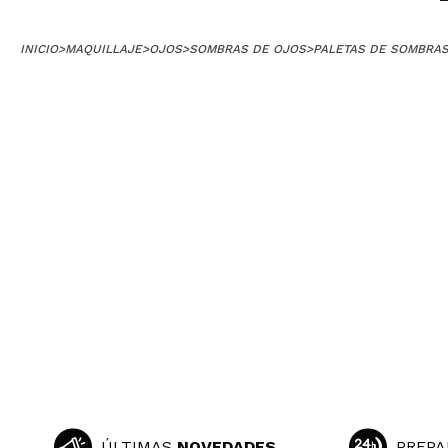
INICIO
>
MAQUILLAJE
>
OJOS
>
SOMBRAS DE OJOS
>
PALETAS DE SOMBRA
lucia
me encanta la pi
¿Recomendarías
|
ÚLTIMAS
NOVEDADES
PREPA