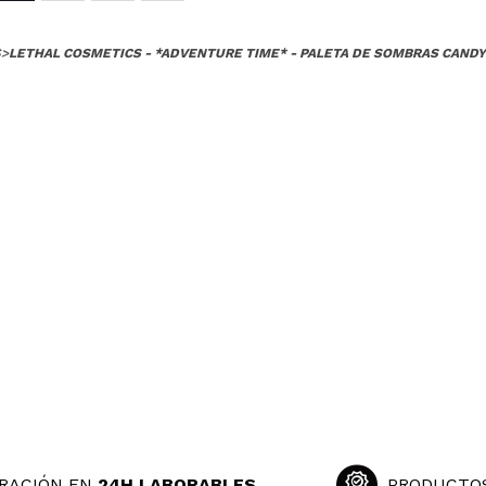
S
>
LETHAL COSMETICS - *ADVENTURE TIME* - PALETA DE SOMBRAS CAND
gmentación y el diseño de la colección al completo
 su compra?
Si
Opinión verificada
|
Hace 1 año
RACIÓN EN
24H LABORABLES
PRODUCTO