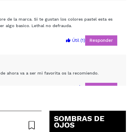
e de la marca. Si te gustan los colores pastel esta es
er algo basico. Lethal no defrauda.
Responder
Útil
(1)
5
 de ahora va a ser mi favorita os la recomiendo.
Responder
Útil
SOMBRAS DE
 el/la que hablaba conmigo lo flipaba con los destellos
OJOS
 el momento, creo que no son necesarias más