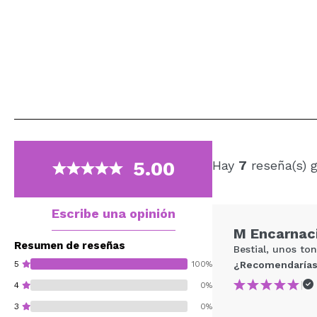
5.00
Hay
7
reseña(s) 
Escribe una opinión
M Encarnac
Resumen de reseñas
Bestial, unos to
5
100%
¿Recomendarías
|
4
0%
3
0%