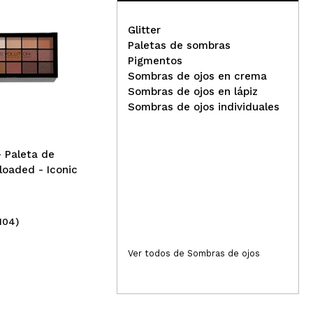
Glitter
Responder
Útil
Paletas de sombras
Pigmentos
Sombras de ojos en crema
Technic Cosmetics - Paleta
Eve
Sombras de ojos en lápiz
de sombras de ojos
to 
Sombras de ojos individuales
ad grita Lethal y me encanta HDA ame está colaboración,
Pressed Pigment - Hot Love
som
Ton
- Paleta de
Responder
Útil
oaded - Iconic
104)
(22)
3,99€
6,
as sobras de brillo muy bien protegidas, todas las
Ver todos de Sombras de ojos
rantes, el espejo se ve genial y por fuera es divina
Responder
Útil