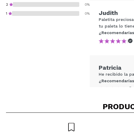
2
0%
Judith
1
0%
Paletita precios
tu paleta lo tie
¿Recomendarías
|
¿Recomendarías su 
ENVI
Patricia
He recibido la p
¿Recomendarías
|
PRODUC
Paola isabe
Es una divinidad
y maravillosida