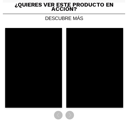
Tu vídeo podría ser el primero. Imagínatelo...
¿QUIERES VER ESTE PRODUCTO EN
ACCIÓN?
DESCUBRE MÁS
¿Recomendarías su compra?
Si
No
5/5
ENVIAR