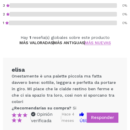
inspiración artística, historia y diseño profesional.
3
0%
Cruelty free.
2
0%
Vegan.
1
0%
Hay
1
reseña(s) globales sobre este producto
MÁS VALORADAS
MÁS ANTIGUAS
MÁS NUEVAS
elisa
Onestamente è una palette piccola ma fatta
davvero bene: sottile, leggera e perfetta da portare
in giro. Mi piace che le cialde restino ben ferme e
che ci sia spazio tra loro, così non si sporcano tra
colori
¿Recomendarías su compra?
Si
Opinión
Hace 4
Responder
|
|
verificada
Útil
meses
Compartir un vídeo o una foto