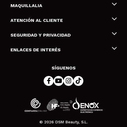
MAQUILLALIA
Sobre nosotros
ATENCIÓN AL CLIENTE
Empleo
Envíos y devoluciones
SEGURIDAD Y PRIVACIDAD
Tarjetas de Regalo
Desistimiento / Devoluciones
Terminos y condiciones de uso
ENLACES DE INTERÉS
Formas de pago
Pólitica de Privacidad
Contacto
Descuento Estudiantes
Política de cookies
SÍGUENOS
Resolución de litigios en línea (ODR)
© 2026 DSM Beauty, S.L.