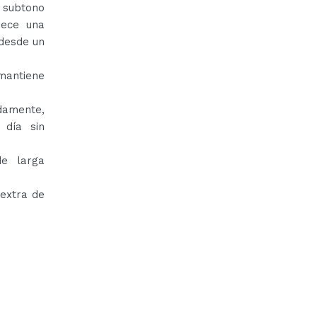
 subtono
rece una
 desde un
 mantiene
idamente,
 día sin
de larga
 extra de