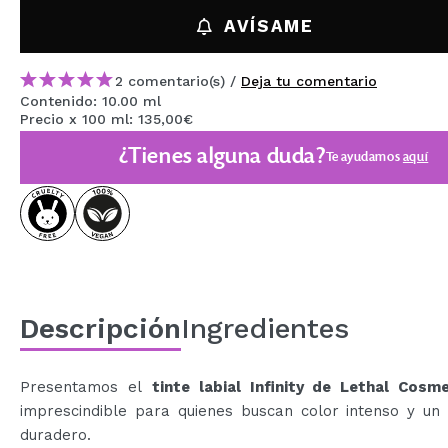
MAQUIFARMA
AVÍSAME
KOREA ZONE
2 comentario(s) /
Deja tu comentario
TRAVEL SIZE
Contenido: 10.00 ml
Precio x 100 ml: 135,00€
NATURE
¿Tienes alguna duda?
Te ayudamos
aquí
OFERTAS
OUTLET
¡HAN VUELTO!
PRÓXIMAMENTE
Descripción
Ingredientes
BLOG
Presentamos el
tinte labial Infinity de Lethal Cosm
imprescindible para quienes buscan color intenso y un
duradero.