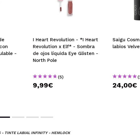
de
I Heart Revolution - *I Heart
Saigu Cosme
 con
Revolution x Elf* - Sombra
labios Velv
ulable -
de ojos líquida Eye Glisten -
North Pole
(5)
(
9,99€
24,00€
- TINTE LABIAL INFINITY - HEMLOCK