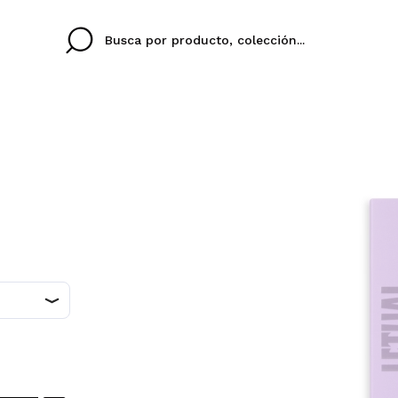
Cristina
Antonia
Ines
No tengo cuenta aqu
U IDIOMA
ez que
Buena experiencia
Muy bien
Spedizi
QUIER
ESPAÑOL
ENGLISH
eriencia
imballa
ajería.
elegan
colori sc
Al crear una cuenta en
rápidamente, revisar e
anteriores.