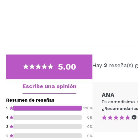
5.00
Hay
2
reseña(s) g
Escribe una opinión
ANA
Resumen de reseñas
Es comodísimo de 
5
100%
¿Recomendarías
|
4
0%
3
0%
2
0%