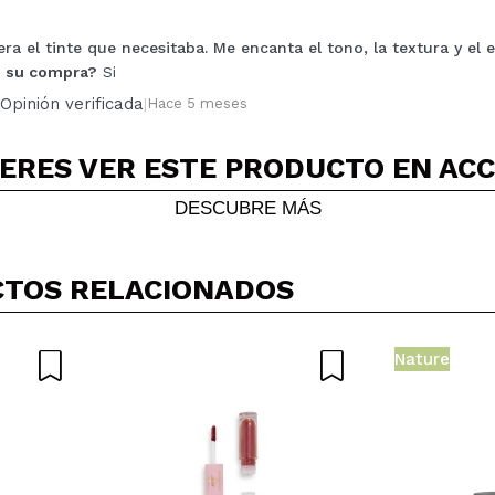
era el tinte que necesitaba. Me encanta el tono, la textura y el e
Compartir un vídeo o una foto
 su compra?
Si
Tu vídeo podría ser el primero. Imagínatelo...
Opinión verificada
|
Hace 5 meses
5/
compra?
Si
No
ERES VER ESTE PRODUCTO EN AC
AR
DESCUBRE MÁS
TOS RELACIONADOS
Nature