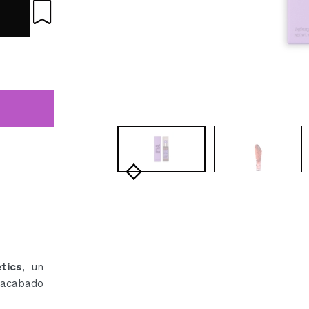
etics
, un
 acabado