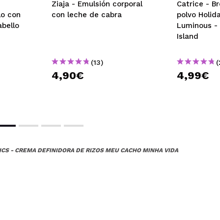
Ziaja - Emulsión corporal
Catrice - B
lo con
con leche de cabra
polvo Holid
abello
Luminous - 
Island
(13)
(
4,90€
4,99€
CS - CREMA DEFINIDORA DE RIZOS MEU CACHO MINHA VIDA