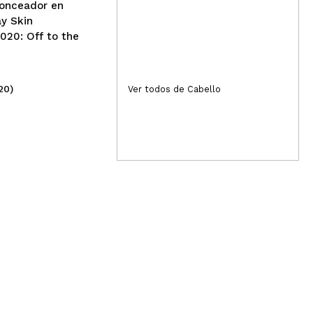
ronceador en
ay Skin
020: Off to the
20)
(17)
Ver todos de Cabello
2,99€
2,