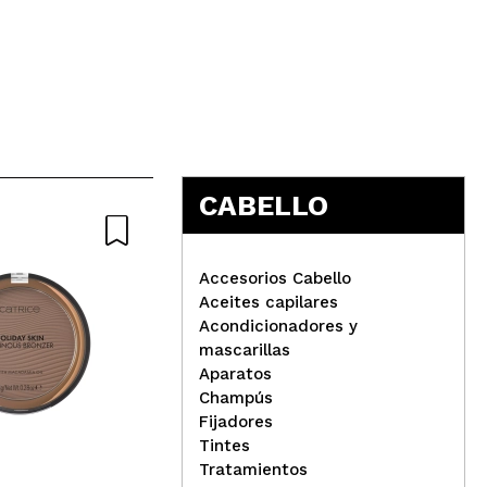
Responder
Útil
CABELLO
Accesorios Cabello
Aceites capilares
Acondicionadores y
W7- Aceite de labios Hot
mascarillas
Shot
Aparatos
Tec
Champús
par
Fijadores
maq
Tintes
Tratamientos