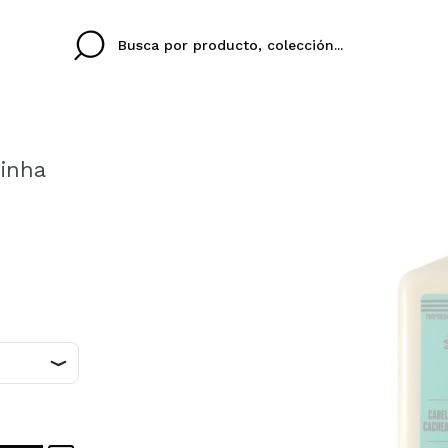
inha
Cristina
Antonia
Ines
No tengo cuenta aqu
U IDIOMA
ez que
Buena experiencia
Muy bien
Spedizi
QUIER
ESPAÑOL
ENGLISH
eriencia
imballa
ajería.
elegan
colori sc
Al crear una cuenta en
rápidamente, revisar e
anteriores.