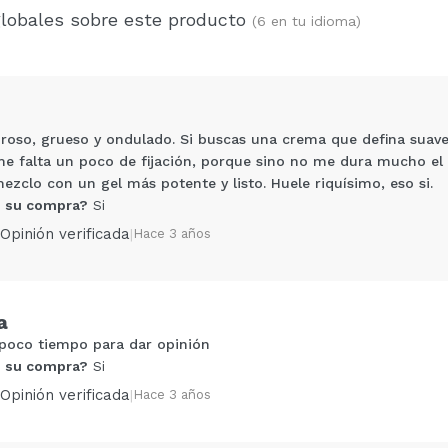
globales sobre este producto
(6 en tu idioma)
roso, grueso y ondulado. Si buscas una crema que defina suave t
 falta un poco de fijación, porque sino no me dura mucho el r
mezclo con un gel más potente y listo. Huele riquísimo, eso si.
 su compra?
Si
Opinión verificada
|
Hace 3 años
Compartir un vídeo o una foto
a
Tu vídeo podría ser el primero. Imagínatelo...
poco tiempo para dar opinión
 su compra?
Si
5/
Opinión verificada
|
Hace 3 años
compra?
Si
No
AR