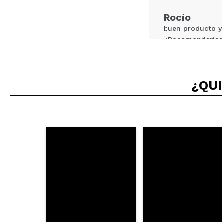
Rocío
buen producto y
¿Recomendarías
|
¿QUI
MONICA
Es flojito.. No f
¿Recomendarías
|
Laura
Hace su función
¿Recomendarías
|