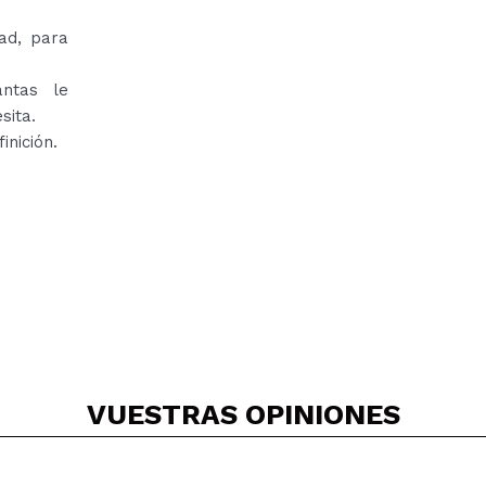
ad, para
antas le
sita.
inición.
VUESTRAS
OPINIONES