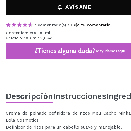
MAQUIFARMA
AVÍSAME
KOREA ZONE
7 comentario(s) /
Deja tu comentario
TRAVEL SIZE
Contenido: 500.00 ml
Precio x 100 ml: 2,66€
NATURE
¿Tienes alguna duda?
Te ayudamos
aquí
OFERTAS
OUTLET
¡HAN VUELTO!
PRÓXIMAMENTE
Descripción
Instrucciones
Ingred
BLOG
Crema de peinado definidora de rizos Meu Cacho Minha
Lola Cosmetics.
Definidor de rizos para un cabello suave y manejable.