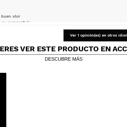
 buen olor
 su compra?
Si
Opinión verificada
|
Hace 4 años
Ver 1 opinión(es) en otros idi
ERES VER ESTE PRODUCTO EN AC
DESCUBRE MÁS
ija mucho pero deja el pelo suave asique..bien!
 su compra?
No
Opinión verificada
|
Hace 4 años
 su compra?
Si
Opinión verificada
|
Hace 4 años