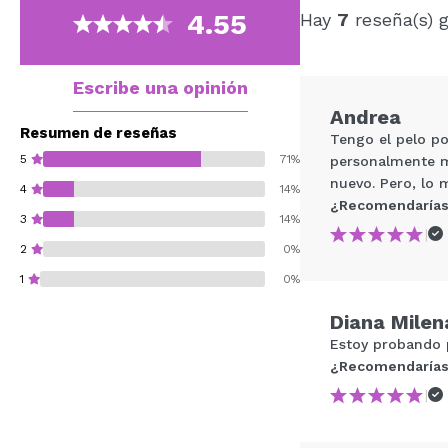
4.55
Hay
7
reseña(s) 
Escribe una opinión
Andrea
Resumen de reseñas
Tengo el pelo po
5
71%
personalmente me
nuevo. Pero, lo 
4
14%
¿Recomendarías
3
14%
|
2
0%
1
0%
Diana Milen
Estoy probando 
¿Recomendarías
|
¿Recomendarías su 
ENVI