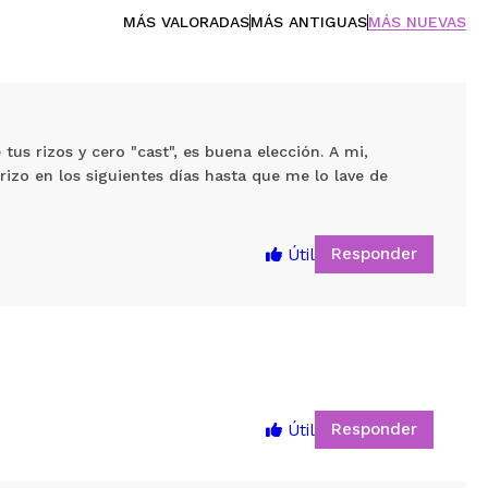
MÁS VALORADAS
MÁS ANTIGUAS
MÁS NUEVAS
us rizos y cero "cast", es buena elección. A mi,
izo en los siguientes días hasta que me lo lave de
Responder
Útil
5
Responder
Útil