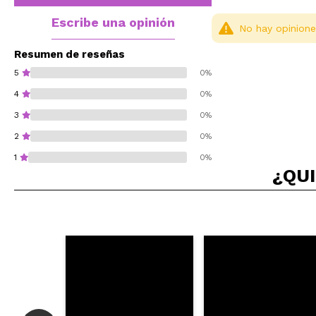
Escribe una opinión
No hay opinione
Resumen de reseñas
5
0%
4
0%
3
0%
2
0%
1
0%
¿QUI
¿Recomendarías su 
ENVI