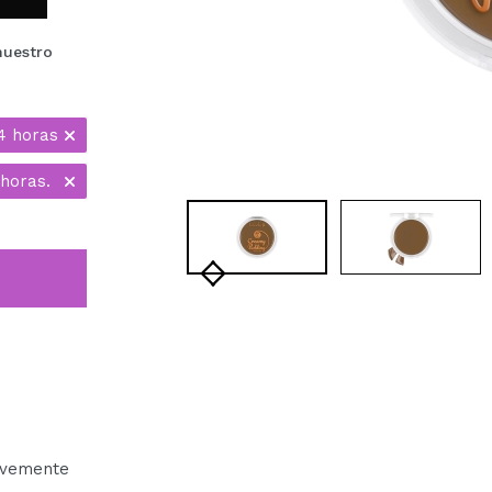
nuestro
4 horas
horas.
avemente