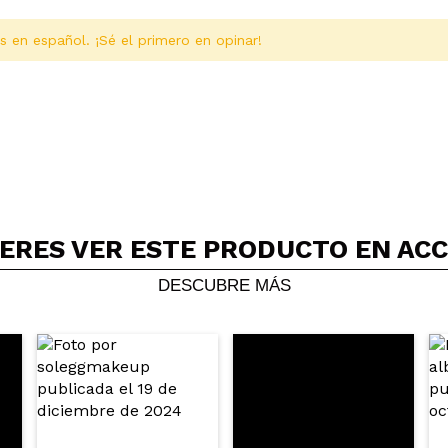
s en español. ¡Sé el primero en opinar!
ERES VER ESTE PRODUCTO EN AC
Compartir un vídeo o una foto
Tu vídeo podría ser el primero. Imagínatelo...
DESCUBRE MÁS
5/
compra?
Si
No
AR