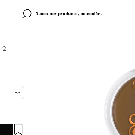
 2
Cristina
Antonia
Ines
No tengo cuenta aqu
U IDIOMA
ez que
Buena experiencia
Muy bien
Spedizi
QUIER
ESPAÑOL
ENGLISH
eriencia
imballa
ajería.
elegan
colori sc
Al crear una cuenta en
rápidamente, revisar e
anteriores.