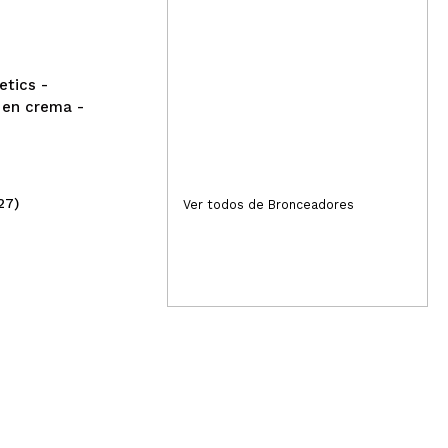
Medium
Wer
tics -
 en crema -
27)
(3)
Ver todos de Bronceadores
2,99€
2,