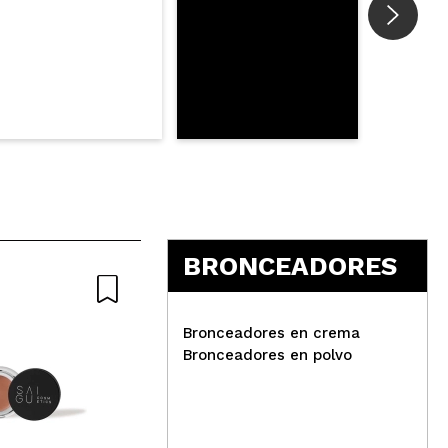
BRONCEADORES
Bronceadores en crema
Bronceadores en polvo
Technic Cosmetics -
Jov
Bronceador en crema -
cre