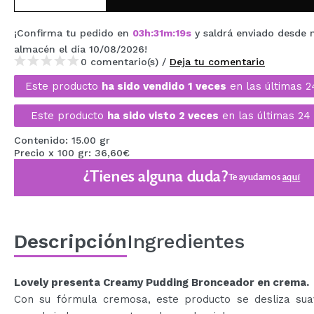
MAQUIFARMA
¡Confirma tu pedido en
03
h
:
31
m
:
18
s
y saldrá enviado desde 
KOREA ZONE
almacén
el día 10/08/2026
!
0 comentario(s) /
Deja tu comentario
TRAVEL SIZE
Este producto
ha sido vendido 1 veces
en las últimas 2
NATURE
Este producto
ha sido visto 2 veces
en las últimas 24 
Contenido: 15.00 gr
OFERTAS
Precio x 100 gr: 36,60€
OUTLET
¿Tienes alguna duda?
Te ayudamos
aquí
¡HAN VUELTO!
PRÓXIMAMENTE
Descripción
Ingredientes
BLOG
Lovely presenta Creamy Pudding Bronceador en crema.
Con su fórmula cremosa, este producto se desliza su