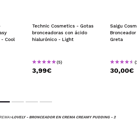
-
Technic Cosmetics - Gotas
Saigu Cosme
asy
bronceadoras con ácido
Bronceador
 - Cool
hialurónico - Light
Greta
(5)
(
3,99€
30,00€
REMA
>
LOVELY - BRONCEADOR EN CREMA CREAMY PUDDING - 2