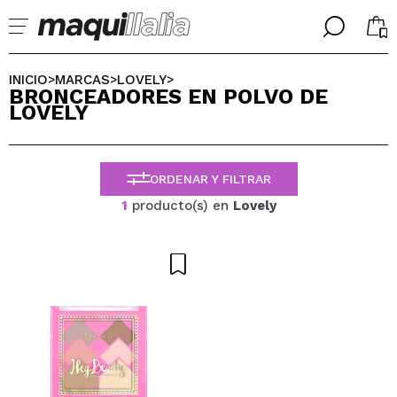
╳
╳
SELECCIONA TU IDIOMA
INICIO
MARCAS
LOVELY
>
>
>
BRONCEADORES EN POLVO DE
Ya soy #maquilover, tengo cuenta
LOVELY
BIENVENIDX!
ESPAÑOL
ENGLISH
FRANCES
ORDENAR Y FILTRAR
ALEMAN
ITALIANO
1
producto(s) en
Lovely
PORTUGUESE
¿Olvidaste la contraseña?
No tengo cuenta aquí