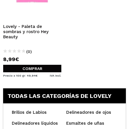
QUIERO REGISTRARME
Al crear una cuenta en Maquillalia.com podrás realizar
tus compras rápidamente, revisar el estado de tus
pedidos y consultar tus operaciones anteriores.
Lovely - Paleta de
sombras y rostro Hey
Beauty
CREAR CUENTA
(0)
8,99€
COMPRAR
Precio x 100 gr: 49,94€
IVA Incl.
TODAS LAS CATEGORÍAS DE LOVELY
Brillos de Labios
Delineadores de ojos
Delineadores líquidos
Esmaltes de uñas