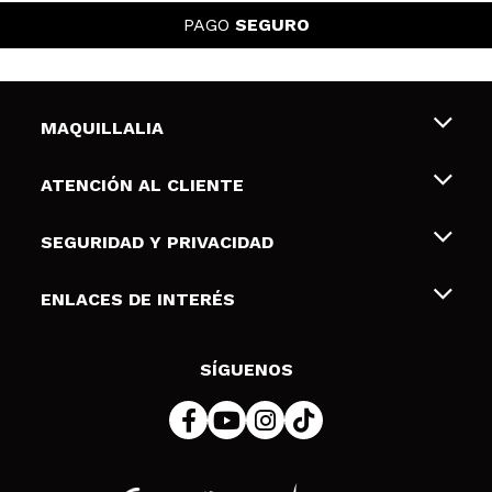
PAGO
SEGURO
MAQUILLALIA
Sobre nosotros
ATENCIÓN AL CLIENTE
Empleo
Envíos y devoluciones
SEGURIDAD Y PRIVACIDAD
Tarjetas de Regalo
Desistimiento / Devoluciones
Terminos y condiciones de uso
ENLACES DE INTERÉS
Formas de pago
Pólitica de Privacidad
Contacto
Descuento Estudiantes
Política de cookies
SÍGUENOS
Resolución de litigios en línea (ODR)