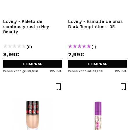
QUIERO REGISTRARME
Al crear una cuenta en Maquillalia.com podrás realizar
tus compras rápidamente, revisar el estado de tus
Lovely - Paleta de
Lovely - Esmalte de uñas
pedidos y consultar tus operaciones anteriores.
sombras y rostro Hey
Dark Temptation - 05
Beauty
CREAR CUENTA
(0)
(1)
8,99€
2,99€
COMPRAR
COMPRAR
Precio x 100 gr: 49,94€
IVA Incl.
Precio x 100 ml: 37,38€
IVA Incl.