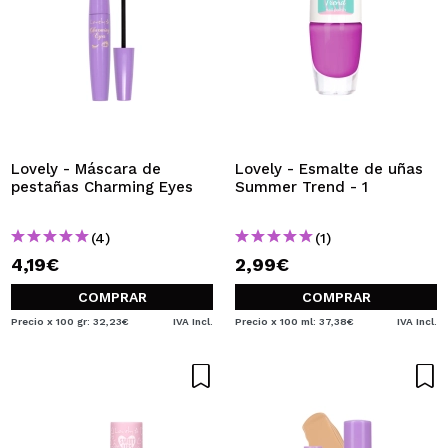
Lovely - Máscara de
Lovely - Esmalte de uñas
pestañas Charming Eyes
Summer Trend - 1
(4)
(1)
4,19€
2,99€
COMPRAR
COMPRAR
Precio x 100 gr: 32,23€
IVA Incl.
Precio x 100 ml: 37,38€
IVA Incl.