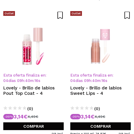
Outlet
Outlet
Esta oferta finaliza en:
Esta oferta finaliza en:
04
días
09
h
:
40
m
:
16
s
04
días
09
h
:
40
m
:
16
s
Lovely - Brillo de labios
Lovely - Brillo de labios
Pout Top Coat - 4
Sweet Lips - 4
(0)
(0)
3,14€
3,14€
4,49€
4,49€
-30%
-30%
COMPRAR
COMPRAR
IVA Incl.
Precio x 100 ml: 74,83€
IVA Incl.