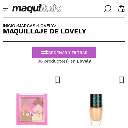
╳
╳
SELECCIONA TU IDIOMA
INICIO
MARCAS
LOVELY
>
>
>
MAQUILLAJE DE LOVELY
Ya soy #maquilover, tengo cuenta
BIENVENIDX!
ESPAÑOL
ENGLISH
ORDENAR Y FILTRAR
FRANCES
ALEMAN
36
producto(s) en
Lovely
ITALIANO
PORTUGUESE
¿Olvidaste la contraseña?
No tengo cuenta aquí