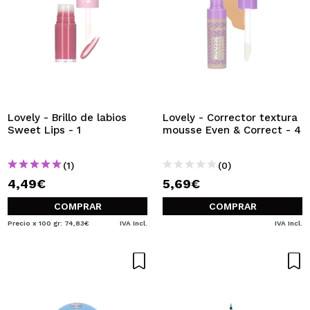
Lovely - Brillo de labios
Lovely - Corrector textura
Sweet Lips - 1
mousse Even & Correct - 4
(1)
(0)
4,49€
5,69€
COMPRAR
COMPRAR
Precio x 100 gr: 74,83€
IVA Incl.
IVA Incl.