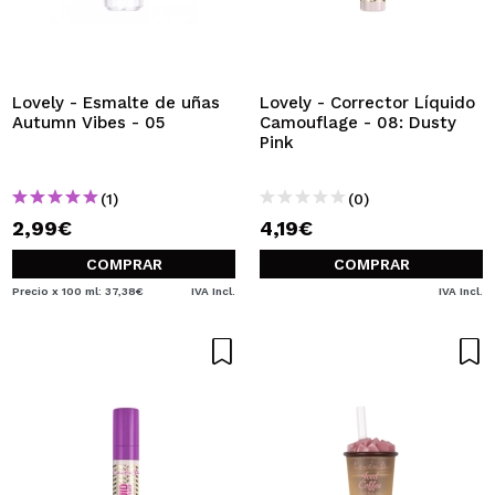
Lovely - Esmalte de uñas
Lovely - Corrector Líquido
Autumn Vibes - 05
Camouflage - 08: Dusty
Pink
(1)
(0)
2,99€
4,19€
COMPRAR
COMPRAR
Precio x 100 ml: 37,38€
IVA Incl.
IVA Incl.