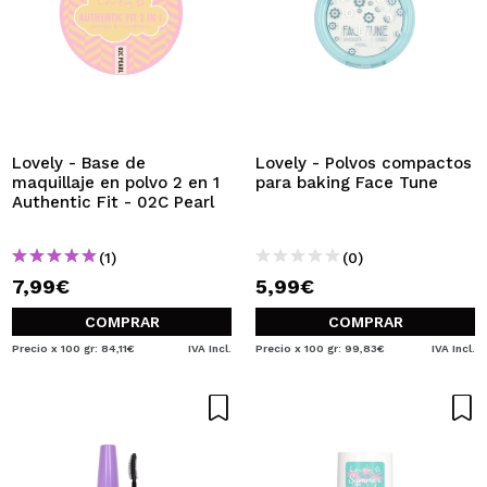
Lovely - Base de
Lovely - Polvos compactos
maquillaje en polvo 2 en 1
para baking Face Tune
Authentic Fit - 02C Pearl
(1)
(0)
7,99€
5,99€
COMPRAR
COMPRAR
Precio x 100 gr: 84,11€
IVA Incl.
Precio x 100 gr: 99,83€
IVA Incl.