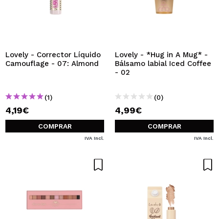
Lovely - Corrector Líquido
Lovely - *Hug in A Mug* -
Camouflage - 07: Almond
Bálsamo labial Iced Coffee
- 02
(1)
(0)
4,19€
4,99€
COMPRAR
COMPRAR
IVA Incl.
IVA Incl.