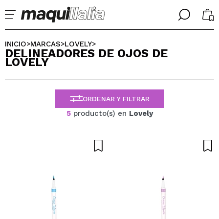
╳
╳
SELECCIONA TU IDIOMA
INICIO
MARCAS
LOVELY
>
>
>
DELINEADORES DE OJOS DE
Ya soy #maquilover, tengo cuenta
LOVELY
BIENVENIDX!
ESPAÑOL
ENGLISH
FRANCES
ORDENAR Y FILTRAR
ALEMAN
ITALIANO
5
producto(s) en
Lovely
PORTUGUESE
¿Olvidaste la contraseña?
No tengo cuenta aquí