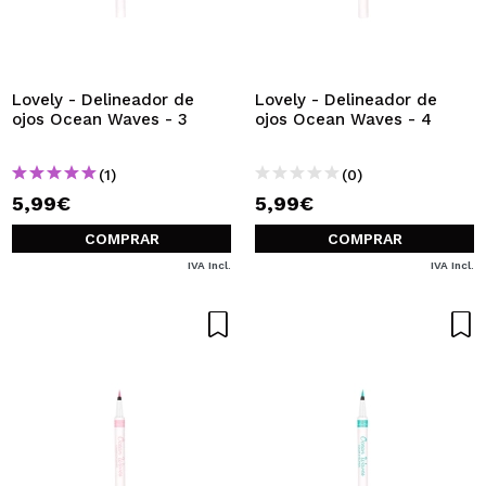
QUIERO REGISTRARME
Al crear una cuenta en Maquillalia.com podrás realizar
tus compras rápidamente, revisar el estado de tus
pedidos y consultar tus operaciones anteriores.
Lovely - Delineador de
Lovely - Delineador de
ojos Ocean Waves - 3
ojos Ocean Waves - 4
CREAR CUENTA
(1)
(0)
5,99€
5,99€
COMPRAR
COMPRAR
IVA Incl.
IVA Incl.