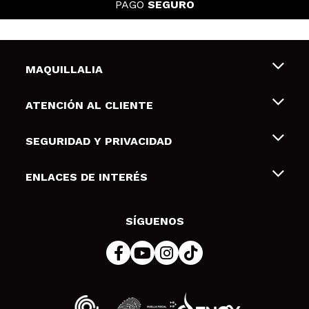
PAGO
SEGURO
MAQUILLALIA
Sobre nosotros
ATENCIÓN AL CLIENTE
Empleo
Envíos y devoluciones
SEGURIDAD Y PRIVACIDAD
Tarjetas de Regalo
Desistimiento / Devoluciones
Terminos y condiciones de uso
ENLACES DE INTERÉS
Formas de pago
Pólitica de Privacidad
Contacto
Descuento Estudiantes
Política de cookies
SÍGUENOS
Resolución de litigios en línea (ODR)