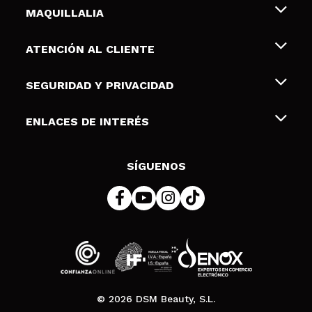
MAQUILLALIA
Sobre nosotros
ATENCIÓN AL CLIENTE
Empleo
Envíos y devoluciones
SEGURIDAD Y PRIVACIDAD
Tarjetas de Regalo
Desistimiento / Devoluciones
Terminos y condiciones de uso
ENLACES DE INTERÉS
Formas de pago
Pólitica de Privacidad
Contacto
Descuento Estudiantes
Política de cookies
SÍGUENOS
Resolución de litigios en línea (ODR)
© 2026 DSM Beauty, S.L.