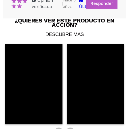
Opinión
Hace 3
Responder
|
|
verificada
Útil
años
¿QUIERES VER ESTE PRODUCTO EN
ACCIÓN?
DESCUBRE MÁS
Compartir un vídeo o una foto
Tu vídeo podría ser el primero. Imagínatelo...
¿Recomendarías su compra?
Si
No
5/5
ENVIAR