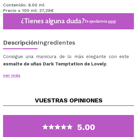
Contenido: 8.00 ml
Precio x 100 ml: 37,38€
¿Tienes alguna duda?
Te ayudamos
aquí
Descripción
Ingredientes
Consigue una manicura de lo más elegante con este
esmalte de uñas Dark Temptation de Lovely
.
Una línea de esmaltes en tonos súper
ver más
elegantes elegantes que harán que tus uñas sean
siempre el centro de atención.
El esmalte garantiza un tiempo de secado óptimo.
VUESTRAS
OPINIONES
Su pincel se desliza fácilmente por la uña, cubriéndola
con la cantidad perfecta de color, no mancha y
garantiza una aplicación perfecta.
5.00