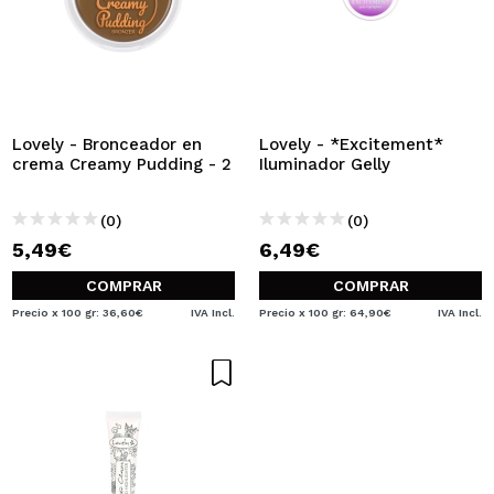
Lovely - Bronceador en
Lovely - *Excitement*
crema Creamy Pudding - 2
Iluminador Gelly
(0)
(0)
5,49€
6,49€
COMPRAR
COMPRAR
Precio x 100 gr: 36,60€
IVA Incl.
Precio x 100 gr: 64,90€
IVA Incl.