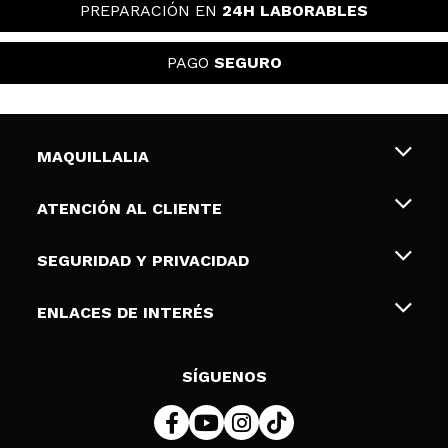
PREPARACIÓN EN
24H LABORABLES
PAGO
SEGURO
MAQUILLALIA
Sobre nosotros
ATENCIÓN AL CLIENTE
Empleo
Envíos y devoluciones
SEGURIDAD Y PRIVACIDAD
Tarjetas de Regalo
Desistimiento / Devoluciones
Terminos y condiciones de uso
ENLACES DE INTERÉS
Formas de pago
Pólitica de Privacidad
Contacto
Descuento Estudiantes
Política de cookies
SÍGUENOS
Resolución de litigios en línea (ODR)