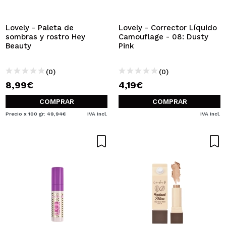
QUIERO REGISTRARME
Al crear una cuenta en Maquillalia.com podrás realizar
Lovely - Paleta de
Lovely - Corrector Líquido
tus compras rápidamente, revisar el estado de tus
sombras y rostro Hey
Camouflage - 08: Dusty
pedidos y consultar tus operaciones anteriores.
Beauty
Pink
(0)
(0)
CREAR CUENTA
8,99€
4,19€
COMPRAR
COMPRAR
Precio x 100 gr: 49,94€
IVA Incl.
IVA Incl.