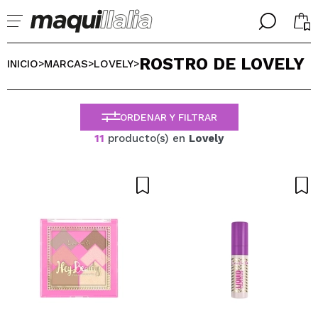
╳
╳
ROSTRO DE LOVELY
SELECCIONA TU IDIOMA
INICIO
MARCAS
LOVELY
>
>
>
Ya soy #maquilover, tengo cuenta
BIENVENIDX!
ESPAÑOL
ENGLISH
ORDENAR Y FILTRAR
FRANCES
11
producto(s) en
Lovely
ALEMAN
ITALIANO
PORTUGUESE
¿Olvidaste la contraseña?
No tengo cuenta aquí