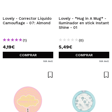
Lovely - Corrector Líquido
Lovely - *Hug in A Mug* -
Camouflage - 07: Almond
Iluminador en stick Instant
Shine - 01
(1)
(0)
4,19€
5,49€
COMPRAR
COMPRAR
IVA Incl.
IVA Incl.