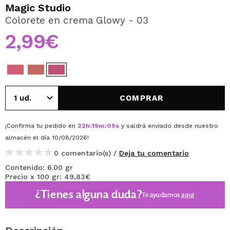
QUIERO REGISTRARME
Magic Studio
Colorete en crema Glowy - 03
Al crear una cuenta en Maquillalia.com podrás realizar
tus compras rápidamente, revisar el estado de tus
2,99€
pedidos y consultar tus operaciones anteriores.
CREAR CUENTA
COMPRAR
¡Confirma tu pedido en
22
h
:
19
m
:
09
s
y saldrá enviado desde nuestro
almacén
el día 10/08/2026
!
0 comentario(s) /
Deja tu comentario
Contenido: 6.00 gr
Precio x 100 gr: 49,83€
¿Tienes alguna duda?
Te ayudamos
aquí