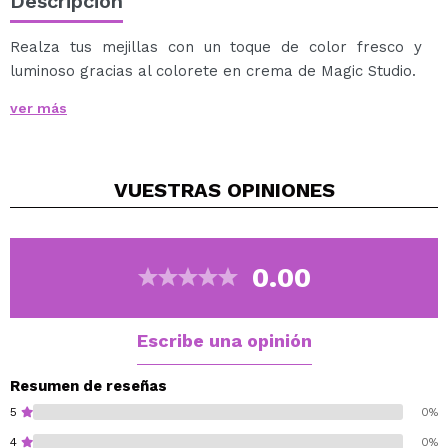
Descripción
Realza tus mejillas con un toque de color fresco y
luminoso gracias al colorete en crema de Magic Studio.
Este colore te en crema es perfecto para un acabado
ver más
natural y jugoso, aportando un efecto buena cara al
instante.
Fácil de aplicar y difuminar gracias a su textura
VUESTRAS
OPINIONES
aterciopelada que se funde perfectamente con la piel.
Su fórmula cremosa permite modular la intensidad del
color, desde un rubor sutil hasta un tono más vibrante.
Disponible en varios tonos.
0.00
¡Consigue unas mejillas radiantes sin esfuerzo!
Escribe una opinión
Resumen de reseñas
5
0%
4
0%