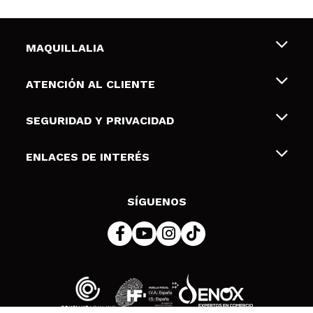
MAQUILLALIA
Sobre nosotros
ATENCIÓN AL CLIENTE
Empleo
Envíos y devoluciones
SEGURIDAD Y PRIVACIDAD
Tarjetas de Regalo
Desistimiento / Devoluciones
Terminos y condiciones de uso
ENLACES DE INTERÉS
Formas de pago
Pólitica de Privacidad
Contacto
Descuento Estudiantes
Política de cookies
SÍGUENOS
Resolución de litigios en línea (ODR)