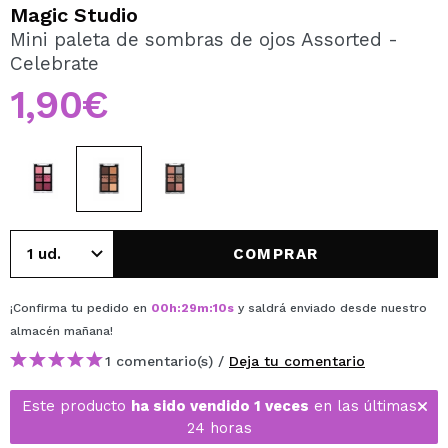
QUIERO REGISTRARME
Magic Studio
Mini paleta de sombras de ojos Assorted -
Al crear una cuenta en Maquillalia.com podrás realizar
Celebrate
tus compras rápidamente, revisar el estado de tus
pedidos y consultar tus operaciones anteriores.
1,90€
CREAR CUENTA
COMPRAR
¡Confirma tu pedido en
00
h
:
29
m
:
10
s
y saldrá enviado desde nuestro
almacén
mañana
!
1 comentario(s) /
Deja tu comentario
Este producto
ha sido vendido 1 veces
en las últimas
24 horas