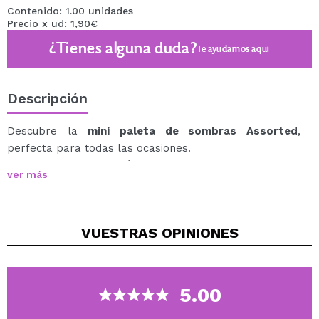
Contenido: 1.00 unidades
Precio x ud: 1,90€
¿Tienes alguna duda?
Te ayudamos
aquí
Descripción
Descubre la
mini paleta de sombras Assorted
,
perfecta para todas las ocasiones.
Contiene una selección cuidadosamente elegida de
ver más
tonos versátiles y complementarios, que te permitirán
crear looks
elegantes y sofisticados en cualquier momento.
VUESTRAS
OPINIONES
Dale vida a tu mirada y muestra tu estilo único con las
paletas de 6 colores de Magic Studio!
5.00