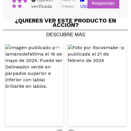
Opinión
Responder
|
|
verificada
Útil
meses
¿QUIERES VER ESTE PRODUCTO EN
ACCIÓN?
DESCUBRE MÁS
Compartir un vídeo o una foto
Tu vídeo podría ser el primero. Imagínatelo...
¿Recomendarías su compra?
Si
No
5/5
ENVIAR