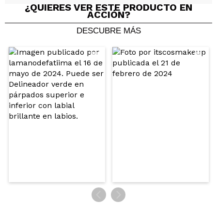
¿QUIERES VER ESTE PRODUCTO EN
ACCIÓN?
Compartir un vídeo o una foto
Tu vídeo podría ser el primero. Imagínatelo...
DESCUBRE MÁS
¿Recomendarías su compra?
Si
No
5/5
ENVIAR