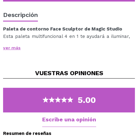
Descripción
Paleta de contorno Face Sculptor de Magic Studio
Esta paleta multifuncional 4 en 1 te ayudará a iluminar,
broncear y resaltar tu rostro.
ver más
Contiene 4 tonos: bronceador, colorete, iluminador y
polvos para contorno.
Aplica el contorno en las zonas que quieras resaltar
VUESTRAS
OPINIONES
y definir.
Formato ideal para llevar de viaje o en el bolso.
5.00
Escribe una opinión
Resumen de reseñas