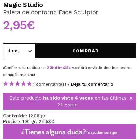
QUIERO REGISTRARME
Magic Studio
Paleta de contorno Face Sculptor
Al crear una cuenta en Maquillalia.com podrás realizar
tus compras rápidamente, revisar el estado de tus
2,95€
pedidos y consultar tus operaciones anteriores.
CREAR CUENTA
COMPRAR
¡Confirma tu pedido en
20
h
:
11
m
:
38
s
y saldrá enviado desde nuestro
almacén
mañana
!
1 comentario(s) /
Deja tu comentario
Este producto
ha sido visto 4 veces
en las últimas
24 horas.
Contenido: 12.00 gr
Precio x 100 gr: 24,58€
¿Tienes alguna duda?
Te ayudamos
aquí