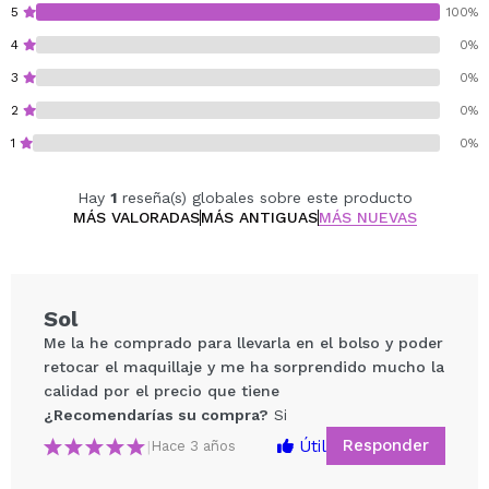
5
100%
4
0%
3
0%
2
0%
1
0%
Hay
1
reseña(s) globales sobre este producto
MÁS VALORADAS
MÁS ANTIGUAS
MÁS NUEVAS
Sol
Me la he comprado para llevarla en el bolso y poder
retocar el maquillaje y me ha sorprendido mucho la
calidad por el precio que tiene
¿Recomendarías su compra?
Si
Responder
Útil
|
Hace 3 años