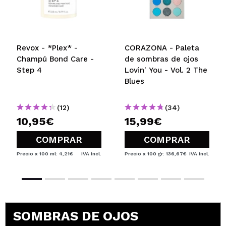
Opinión
Hace 2
Responder
|
|
verificada
Útil
años
Revox - *Plex* -
CORAZONA - Paleta
Rebeca
Champú Bond Care -
de sombras de ojos
Preciosa y genial de precio. Hay que dejarla secar
Step 4
Lovin' You - Vol. 2 The
un rato. Muchísimo brillo
Blues
¿Recomendarías su compra?
Si
Opinión
Hace 2
Responder
|
|
(12)
(34)
verificada
Útil
años
10,95€
15,99€
COMPRAR
COMPRAR
Raquel
Precio x 100 ml: 4,21€
IVA Incl.
Precio x 100 gr: 136,67€
IVA Incl.
me encanta y dura un montón en mi párpado, que
no és graso.
¿Recomendarías su compra?
Si
Opinión
Hace 2
Responder
|
|
verificada
Útil
años
SOMBRAS DE OJOS