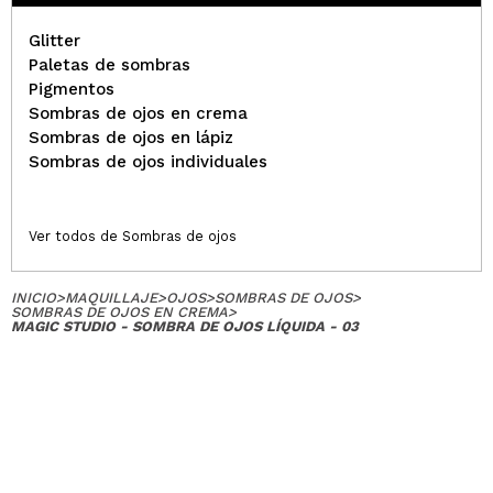
Glitter
Ángeles
Paletas de sombras
Lo mismo de antes, rota...
Pigmentos
¿Recomendarías su compra?
Si
Sombras de ojos en crema
Opinión
Hace 3
Responder
|
|
Sombras de ojos en lápiz
verificada
Útil
años
Sombras de ojos individuales
Ana
Ver todos de Sombras de ojos
Sombra líquida bonita y pigmentada,la recomiendo.
¿Recomendarías su compra?
Si
INICIO
>
MAQUILLAJE
>
OJOS
>
SOMBRAS DE OJOS
>
Opinión
Hace 3
SOMBRAS DE OJOS EN CREMA
>
Responder
|
|
MAGIC STUDIO - SOMBRA DE OJOS LÍQUIDA - 03
verificada
Útil
años
Sandra
El brillo que aporta es genial, lo he utilizado
encima de otras sombras y me han alagado varias