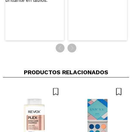
Rocío
Me encanta
¿Recomendarías su compra?
Si
Opinión
Hace 2
Responder
|
|
verificada
Útil
años
Vanesa
Es purpurina pura pero queda espectacular. Es un
tono oro rosa.
PRODUCTOS RELACIONADOS
¿Recomendarías su compra?
Si
Opinión
Hace 2
Responder
|
|
verificada
Útil
años
Laura
muy bonita
¿Recomendarías su compra?
Si