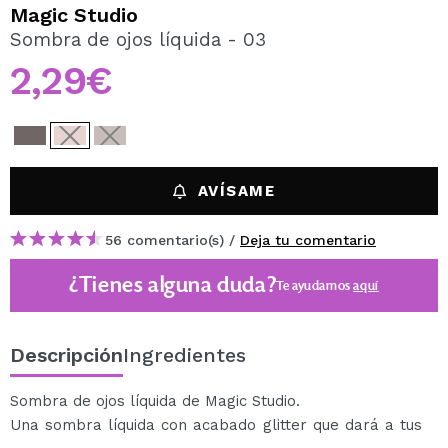
QUIERO REGISTRARME
Magic Studio
Sombra de ojos líquida - 03
Al crear una cuenta en Maquillalia.com podrás realizar
tus compras rápidamente, revisar el estado de tus
2,29€
pedidos y consultar tus operaciones anteriores.
CREAR CUENTA
AVÍSAME
56 comentario(s) /
Deja tu comentario
¿Tienes alguna duda?
Te ayudamos
aquí
Descripción
Ingredientes
Sombra de ojos líquida de Magic Studio.
Una sombra líquida con acabado glitter que dará a tus