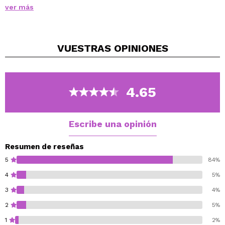
looks un brillo y luminosidad perfecta.
ver más
Con un suave aplicador, de textura cremosa y un
acabado único gracias a los pigmentos que reflejan la
luz.
VUESTRAS
OPINIONES
Disponible en diferentes tonos, ¡escoge tu favorito!
4.65
Escribe una opinión
Resumen de reseñas
5
84%
4
5%
3
4%
2
5%
1
2%