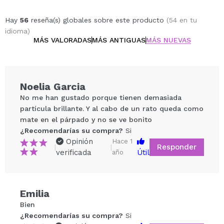
Hay
56
reseña(s) globales sobre este producto
(54 en tu
idioma)
MÁS VALORADAS
MÁS ANTIGUAS
MÁS NUEVAS
Noelia Garcia
No me han gustado porque tienen demasiada
partícula brillante. Y al cabo de un rato queda como
mate en el párpado y no se ve bonito
¿Recomendarías su compra?
Si
Opinión
Hace 1
Responder
|
|
verificada
Útil
año
Compartir un vídeo o una foto
Emilia
Tu vídeo podría ser el primero. Imagínatelo...
Bien
¿Recomendarías su compra?
Si
¿Recomendarías su compra?
Si
No