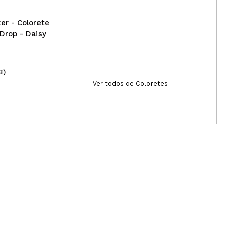
er - Colorete
 Drop - Daisy
3)
(7)
2,50€
2,
Ver todos de Coloretes