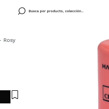
- Rosy
Cristina
Antonia
Ines
No tengo cuenta aqu
U IDIOMA
ez que
Buena experiencia
Muy bien
Spedizi
QUIER
ESPAÑOL
ENGLISH
eriencia
imballa
ajería.
elegan
colori sc
Al crear una cuenta en
rápidamente, revisar e
anteriores.