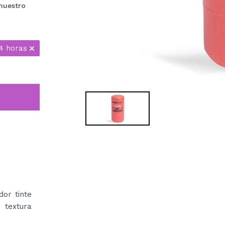
nuestro
4 horas
dor tinte
 textura