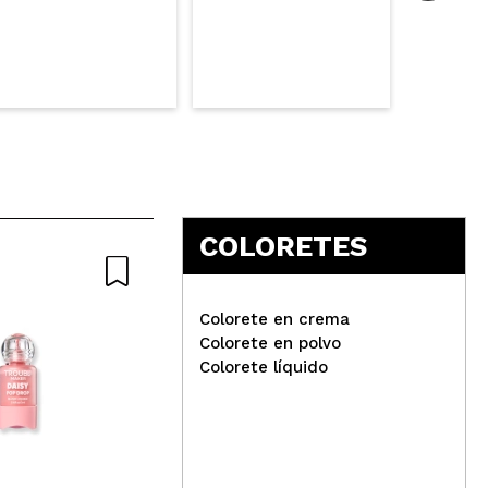
COLORETES
Colorete en crema
Colorete en polvo
Colorete líquido
Jovo - Colorete líquido
Blush - 06: Berry
Jov
Blu