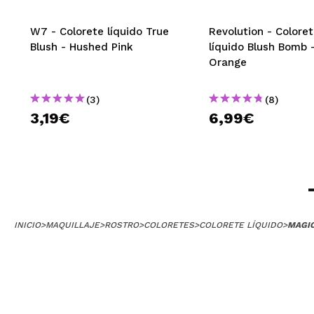
W7 - Colorete líquido True
Revolution - Colore
Blush - Hushed Pink
líquido Blush Bomb 
Orange
(3)
(8)
3,19€
6,99€
INICIO
>
MAQUILLAJE
>
ROSTRO
>
COLORETES
>
COLORETE LÍQUIDO
>
MAGIC