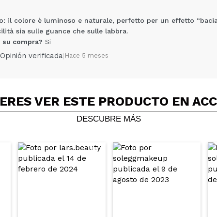
: il colore è luminoso e naturale, perfetto per un effetto “bacia
lità sia sulle guance che sulle labbra.
 su compra?
Si
Opinión verificada
|
Hace 5 meses
ERES VER ESTE PRODUCTO EN AC
Compartir un vídeo o una foto
Tu vídeo podría ser el primero. Imagínatelo...
DESCUBRE MÁS
5/
compra?
Si
No
AR