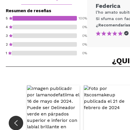
Federica
Resumen de reseñas
l’ho amato subito
5
100%
Si sfuma con faci
¿Recomendarías
4
0%
|
3
0%
2
0%
1
0%
¿QUI
¿Recomendarías su 
ENVI