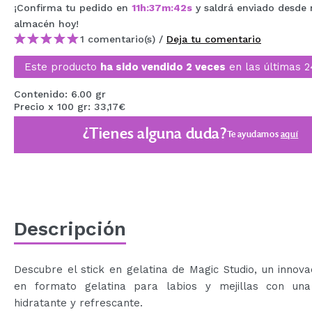
¡Confirma tu pedido en
11
h
:
37
m
:
42
s
y saldrá enviado desde 
MAQUIFARMA
almacén
hoy
!
KOREA ZONE
1 comentario(s) /
Deja tu comentario
Este producto
ha sido vendido 2 veces
en las últimas 2
TRAVEL SIZE
NATURE
Contenido: 6.00 gr
Precio x 100 gr: 33,17€
¿Tienes alguna duda?
Te ayudamos
aquí
OFERTAS
OUTLET
¡HAN VUELTO!
PRÓXIMAMENTE
Descripción
BLOG
Descubre el stick en gelatina de Magic Studio, un innova
en formato gelatina para labios y mejillas con una
hidratante y refrescante.