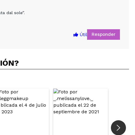
ta dal sole”.
Responder
Útil
CIÓN?
5