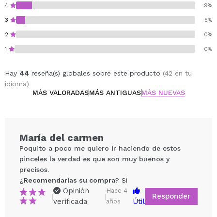
4
9%
3
5%
2
0%
1
0%
Hay
44
reseña(s) globales sobre este producto
(42 en tu
idioma)
MÁS VALORADAS
MÁS ANTIGUAS
MÁS NUEVAS
María del carmen
Poquito a poco me quiero ir haciendo de estos
pinceles la verdad es que son muy buenos y
precisos.
¿Recomendarías su compra?
Si
Opinión
Hace 4
Responder
|
|
verificada
Útil
años