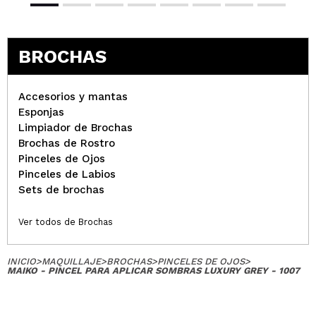
Penelope
MARAVILLOSO
¿Recomendarías su compra?
Si
Responder
Útil
BROCHAS
|
Hace 5 años
Accesorios y mantas
Esponjas
Lorena
Limpiador de Brochas
qué decir de las brochas de Maiko. Tienen una
Brochas de Rostro
calidad excelente y de precio no están mal
Pinceles de Ojos
¿Recomendarías su compra?
Si
Pinceles de Labios
Opinión
Hace 5
Responder
|
|
Sets de brochas
verificada
Útil
años
Ver todos de Brochas
Mercedes
INICIO
>
MAQUILLAJE
>
BROCHAS
>
PINCELES DE OJOS
>
Perfecto
MAIKO - PINCEL PARA APLICAR SOMBRAS LUXURY GREY - 1007
¿Recomendarías su compra?
Si
Opinión
Hace 5
Responder
|
|
verificada
Útil
años