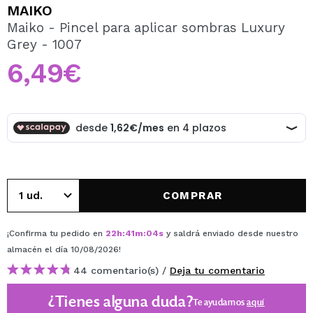
QUIERO REGISTRARME
MAIKO
Maiko - Pincel para aplicar sombras Luxury
Al crear una cuenta en Maquillalia.com podrás realizar
Grey - 1007
tus compras rápidamente, revisar el estado de tus
pedidos y consultar tus operaciones anteriores.
6,49€
CREAR CUENTA
COMPRAR
¡Confirma tu pedido en
22
h
:
41
m
:
04
s
y saldrá enviado desde nuestro
almacén
el día 10/08/2026
!
44 comentario(s) /
Deja tu comentario
¿Tienes alguna duda?
Te ayudamos
aquí