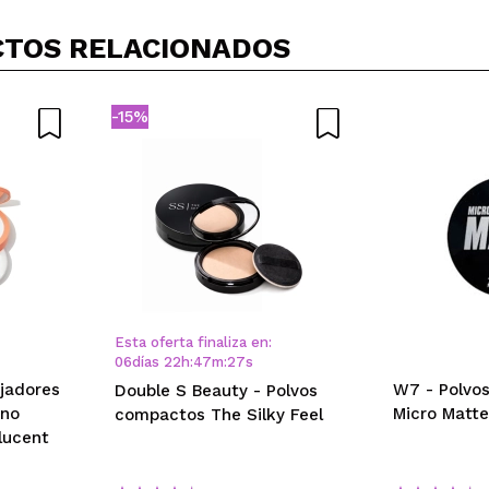
TOS RELACIONADOS
-15%
Esta oferta finaliza en:
06
días
22
h
:
47
m
:
27
s
jadores
W7 - Polvo
Double S Beauty - Polvos
rno
Micro Matte
compactos The Silky Feel
lucent