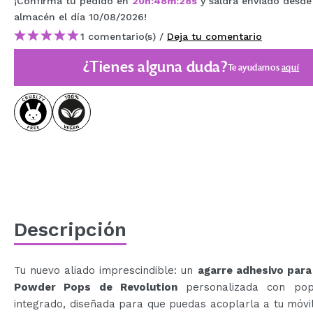
¡Confirma tu pedido en
20
h
:
48
m
:
28
s
y saldrá enviado desde
MAQUIFARMA
almacén
el día 10/08/2026
!
1 comentario(s) /
Deja tu comentario
KOREA ZONE
¿Tienes alguna duda?
TRAVEL SIZE
Te ayudamos
aquí
NATURE
OFERTAS
OUTLET
¡HAN VUELTO!
PRÓXIMAMENTE
Descripción
BLOG
Tu nuevo aliado imprescindible: un
agarre adhesivo para 
Powder Pops de Revolution
personalizada con pop
integrado, diseñada para que puedas acoplarla a tu móvil