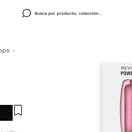
ops -
Cristina
Antonia
Ines
No tengo cuenta aqu
U IDIOMA
ez que
Buena experiencia
Muy bien
Spedizi
QUIER
ESPAÑOL
ENGLISH
eriencia
imballa
ajería.
elegan
colori sc
Al crear una cuenta en
rápidamente, revisar e
anteriores.