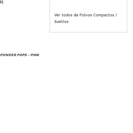
9)
(2)
4,29€
4,
Ver todos de Polvos Compactos /
Sueltos
 POWDER POPS - PINK