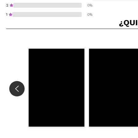
2
0%
1
0%
¿QUI
¿Recomendarías su 
ENVI