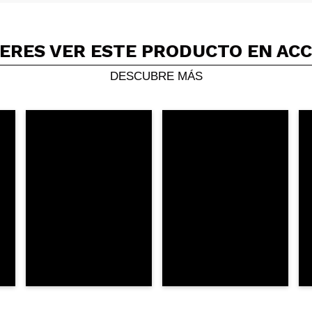
ERES VER ESTE PRODUCTO EN AC
Compartir un vídeo o una foto
Tu vídeo podría ser el primero. Imagínatelo...
DESCUBRE MÁS
5/
compra?
Si
No
AR