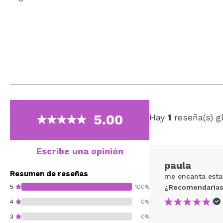
5.00
Hay
1
reseña(s) g
Escribe una opinión
paula
Resumen de reseñas
me encanta esta
5
100%
¿Recomendarías
|
4
0%
3
0%