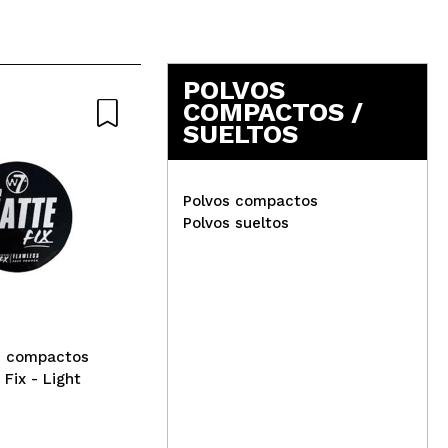
POLVOS
COMPACTOS /
SUELTOS
Polvos compactos
Polvos sueltos
Catrice - Polvos prensados
Soft Blur Matte Airbrush -
Cat
001N
ilu
Air
Lu
s compactos
 Fix - Light