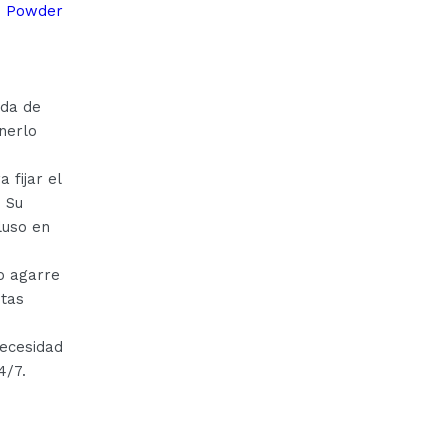
s Powder
nda de
nerlo
 fijar el
. Su
luso en
o agarre
itas
necesidad
4/7.