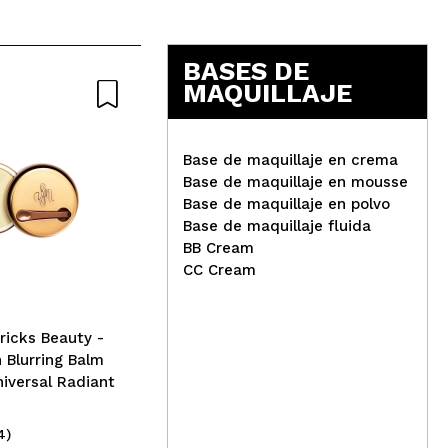
BASES DE
MAQUILLAJE
-23%
Base de maquillaje en crema
Base de maquillaje en mousse
Esta oferta finaliza en:
Base de maquillaje en polvo
05
días
05
h
:
01
m
:
32
s
Base de maquillaje fluida
Mak
elroel - Base de maquillaje
BB Cream
de 
en stick Blanc Cober Cream
CC Cream
Sup
Stick - Dark
icks Beauty -
Blurring Balm
iversal Radiant
4)
(1)