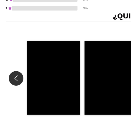
1
0%
¿QUI
¿Recomendarías su 
ENVI