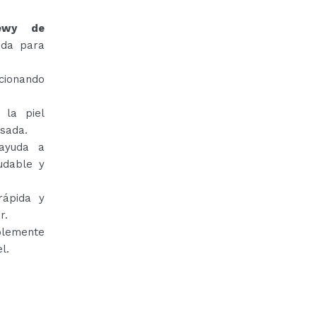
dewy de
ada para
rcionando
 la piel
esada.
 ayuda a
udable y
rápida y
r.
plemente
l.