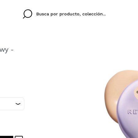
wy -
Cristina
Antonia
Ines
No tengo cuenta aqu
U IDIOMA
ez que
Buena experiencia
Muy bien
Spedizi
QUIER
ESPAÑOL
ENGLISH
eriencia
imballa
ajería.
elegan
colori sc
Al crear una cuenta en
rápidamente, revisar e
anteriores.