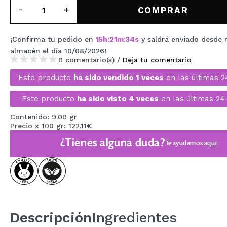
MAQUIFARMA
COMPRAR
KOREA ZONE
¡Confirma tu pedido en
15
h
:
21
m
:
34
s
y saldrá enviado desde 
TRAVEL SIZE
almacén
el día 10/08/2026
!
0 comentario(s) /
Deja tu comentario
NATURE
Este producto
ha sido vendido 1 veces
en las últimas 2
Este producto
ha sido visto 4 veces
en las últimas 24
OFERTAS
Contenido: 9.00 gr
OUTLET
Precio x 100 gr: 122,11€
¿Tienes alguna duda?
¡HAN VUELTO!
Te ayudamos
aquí
PRÓXIMAMENTE
BLOG
Descripción
Ingredientes