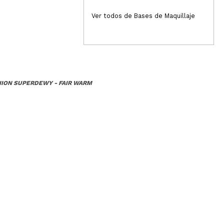
39,99€
10
51,99€
Ver todos de Bases de Maquillaje
HION SUPERDEWY - FAIR WARM