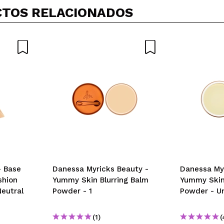
TOS RELACIONADOS
- Base
Danessa Myricks Beauty -
Danessa Myr
shion
Yummy Skin Blurring Balm
Yummy Skin 
eutral
Powder - 1
Powder - Un
(1)
(