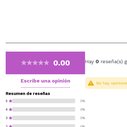
0.00
Hay
0
reseña(s) 
Escribe una opinión
No hay opinione
Resumen de reseñas
5
0%
4
0%
3
0%
2
0%