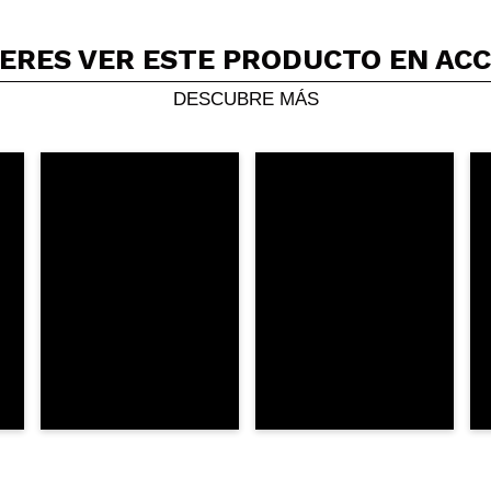
ERES VER ESTE PRODUCTO EN AC
Compartir un vídeo o una foto
Tu vídeo podría ser el primero. Imagínatelo...
DESCUBRE MÁS
5/
compra?
Si
No
AR