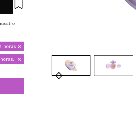
nuestro
4 horas
 horas.